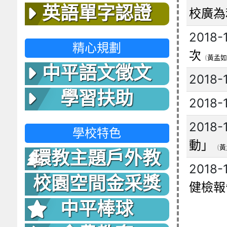
英語單字認證
校廣為
2018-
精心規劃
次
(
黃孟如
中平語文徵文
2018-
學習扶助
2018-
2018-
學校特色
動」
(
黃
環教主題戶外教
2018-
室
校園空間金采獎
健檢報
中平棒球