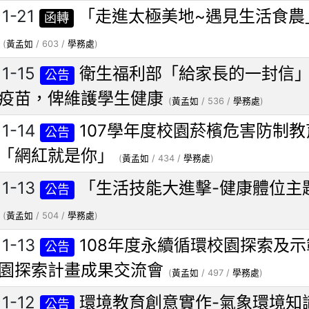
11-21
「走進太極美地~遇見生活食農
函轉
(
黃孟如
/ 603 /
學務處
)
11-15
衛生福利部「給家長的一封信」
公告
疫苗，俾維護學生健康
(
黃孟如
/ 536 /
學務處
)
11-14
107學年度校園菸檳危害防制
公告
「網紅就是你」
(
黃孟如
/ 434 /
學務處
)
11-13
「生活技能大進擊-健康體位主
公告
(
黃孟如
/ 504 /
學務處
)
11-13
108年度永續循環校園探索及
公告
園探索計畫成果交流會
(
黃孟如
/ 497 /
學務處
)
11-12
環境教育創意實作-氣象環境知
公告