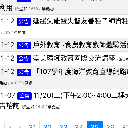
利用
(
黃孟如
/ 660 /
學務處
)
11-12
延緩失能暨失智友善種子師資種
公告
/ 785 /
學務處
)
11-12
戶外教育~食農教育教師體驗活
公告
11-12
臺美環境教育國際交流講座
公告
(
黃孟
11-12
「107學年度海洋教育宣導網
公告
孟如
/ 460 /
學務處
)
11-07
11/20(二)下午2:00~4:0
公告
告諮詢
(
黃孟如
/ 613 /
學務處
)
第一頁
上一頁
(目前頁次
«
‹
31
32
33
34
35
36
3