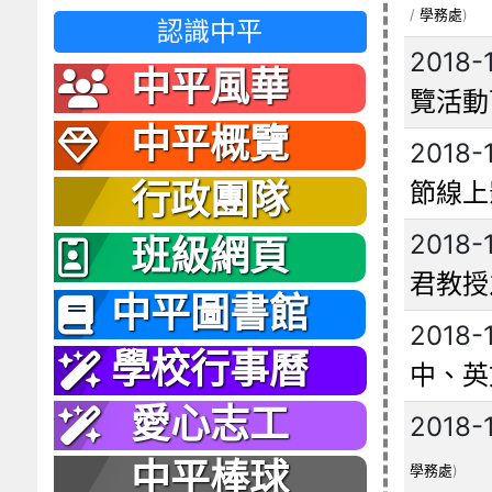
/
學務處
)
認識中平
2018-
中平風華
覽活動
中平概覽
2018-
節線上
行政團隊
2018-
班級網頁
君教授
中平圖書館
2018-
學校行事曆
中、英
愛心志工
2018-
中平棒球
學務處
)