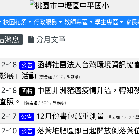
定
校園花絮
行政服務
教師專區
學生專區
家長
站消息
分月文章
列表
12-18
函轉社團法人台灣環境資訊協
公告
影展」活動
(
黃孟如
/ 517 /
學務處
)
12-18
中國非洲豬瘟疫情升溫，轉知
函轉
查照。
(
黃孟如
/ 609 /
學務處
)
12-17
12月份書包減重測量
公告
(
黃孟如
/ 752 /
12-10
落葉堆肥區即日起開放倒落葉
公告