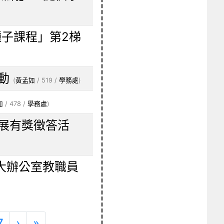
子課程」第2梯
動
(
黃孟如
/ 519 /
學務處
)
如
/ 478 /
學務處
)
路展有獎徵答活
0二樓大辦公室教職員
)
下一頁
最後頁
7
›
»