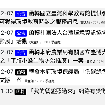
12-07
函轉國立臺灣科學教育館提供
公告
可獲得環境教育時數之服務訊息
(
黃孟如
/ 727 /
學
12-07
函轉社團法人台灣環境資訊協
公告
影展」活動
(
黃孟如
/ 630 /
學務處
)
12-07
函轉本府農業局有關國立臺灣
公告
之「平腹小蜂生物防治推廣」一案
(
黃孟如
/ 574
12-07
轉發本府環境保護局「低碳綠
函轉
文版一案
(
黃孟如
/ 728 /
學務處
)
11-30
「我的餐盤照過來」網路有獎
函轉