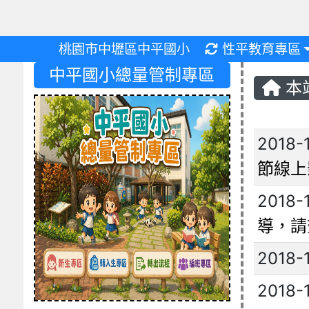
重新取得佈景設
桃園市中壢區中平國小
性平教育專區
中平國小總量管制專區
本
文章
2018-
節線上
2018-
導，請
2018-
2018-