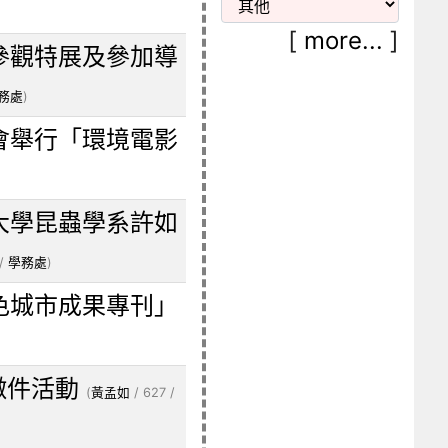
[
more...
]
參觀特展及參加導
務處
)
會舉行「環境電影
大學昆蟲學系許如
 /
學務處
)
色城市成果專刊」
徵件活動
(
黃孟如
/ 627 /