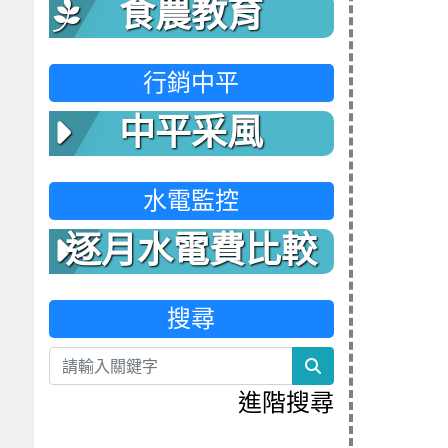
食農教育
行銷中平
中平采風
水電監控
逐月水電費比較
表
搜尋
search
進階搜尋