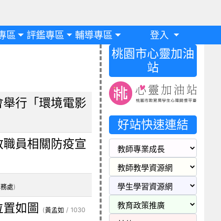
專區
評鑑專區
輔導專區
登入
桃園市心靈加油
站
會舉行「環境電影
好站快速連結
教職員相關防疫宣
學務處
)
位置如圖
(
黃孟如
/ 1030