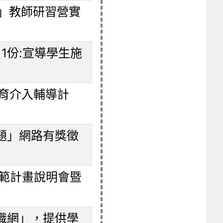
」教師研習營實
1份:宣導學生施
教育介入輔導計
題」網路有獎徵
示範計畫說明會暨
識網」，提供學