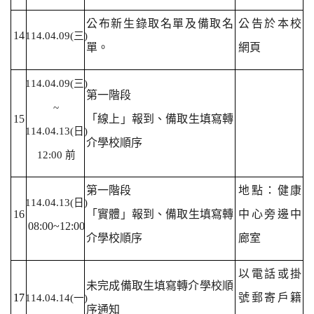
公布新生錄取名單及備取名
公告於本校
14
114.04.09(
三)
單。
網頁
114.04.09(
三)
第一階段
~
15
「線上」報到、備取生填寫轉
114.04.13(日)
介學校順序
12:00 前
第一階段
地點：健康
114.04.13(
日)
16
「實體」報到、備取生填寫轉
中心旁邊中
08:00~12:00
介學校順序
廊室
以電話或掛
未完成
備取生填寫轉介學校順
17
號郵寄戶籍
114.04.14(
一)
序
通知