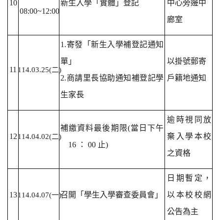
10
新生入學「實體」登記
中心旁邊中
08:00~12:00
廊室
1.
寄發「新生入學補登記通知
單」
以掛號郵寄
11
114.03.25(
二)
2.商請里長協助通知補登記學
戶籍地通知
生家長
逾時視同放
補繳資料最後期限(當日下午
12
棄入學本校
114.04.02(
二)
16 ： 00 止)
之資格
日期暫定，
13
召開「學生入學審查委員會」
以本校校網
114.04.07(
一)
公告為主