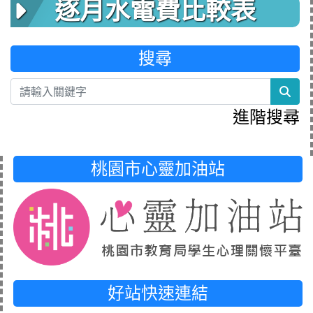
逐月水電費比較表
搜尋
sea
進階搜尋
桃園市心靈加油站
好站快速連結