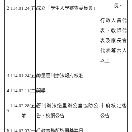
長、
2
成立「學生入學審查委員會」
114.01.24(
五)
行政人員代
表、教師代
表及家長會
代表等六人
以上
3
總量管制辦法報府核准
114.01.24(
五)
4
開學
114.02.11(
二)
管制辦法送里辦公室協助公
市府核定後
114.02.28(
五)
5
告、校網公告
公告
前
6
戶政事務所造冊基準日
114.03.03(
一)