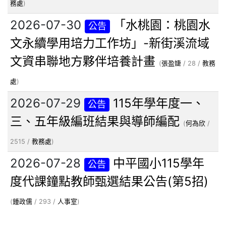
務處
)
2026-07-30
「水桃園：桃園水
公告
文永續學用培力工作坊」-新街溪流域
文資串聯地方夥伴培養計畫
(
張盈婕
/ 28 /
教務
處
)
2026-07-29
115年學年度一、
公告
三、五年級編班結果與導師編配
(
何為欣
/
2515 /
教務處
)
2026-07-28
中平國小115學年
公告
度代課鐘點教師甄選結果公告(第5招)
(
鍾政儒
/ 293 /
人事室
)