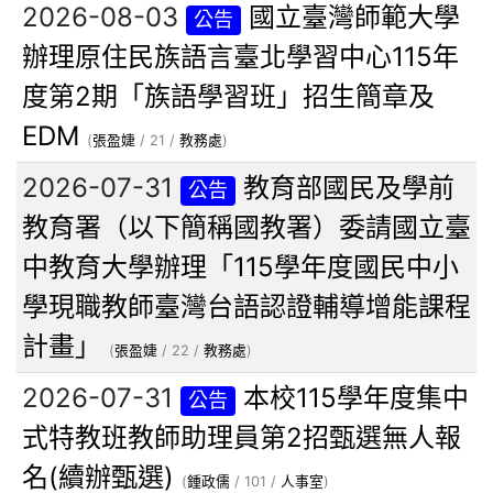
2026-08-03
國立臺灣師範大學
公告
辦理原住民族語言臺北學習中心115年
度第2期「族語學習班」招生簡章及
EDM
(
張盈婕
/ 21 /
教務處
)
2026-07-31
教育部國民及學前
公告
教育署（以下簡稱國教署）委請國立臺
中教育大學辦理「115學年度國民中小
學現職教師臺灣台語認證輔導增能課程
計畫」
(
張盈婕
/ 22 /
教務處
)
2026-07-31
本校115學年度集中
公告
式特教班教師助理員第2招甄選無人報
名(續辦甄選)
(
鍾政儒
/ 101 /
人事室
)