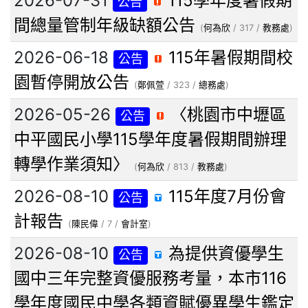
2026-07-31
115學年度暑假期
公告
間總量管制年級缺額公告
(
何為欣
/ 317 /
教務處
)
2026-06-18
115年暑假期間校
公告
園暫停開放公告
(
鄭佩萱
/ 323 /
總務處
)
2026-05-26
〈桃園市中壢區
公告
中平國民小學115學年度暑假期間辦理
轉學作業須知〉
(
何為欣
/ 813 /
教務處
)
2026-08-10
115年度7月份會
公告
計報告
(
陳民偉
/ 7 /
會計室
)
2026-08-10
為提供資優學生
公告
國中三年完整資優服務考量，本市116
學年度國民中學各類資賦優異學生鑑定