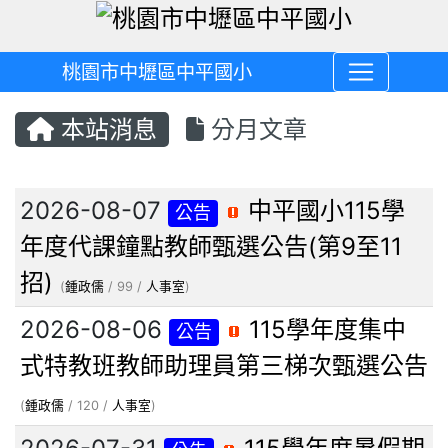
桃園市中壢區中平國小
本站消息
分月文章
文章列表
2026-08-07
中平國小115學
公告
年度代課鐘點教師甄選公告(第9至11
招)
(
鍾政儒
/ 99 /
人事室
)
2026-08-06
115學年度集中
公告
式特教班教師助理員第三梯次甄選公告
(
鍾政儒
/ 120 /
人事室
)