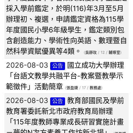
採入學前鑑定，於明(116)年3月至5月
辦理初、複選，申請鑑定資格為115學
年度國民小學6年級學生，鑑定類別包
含創造能力、學術性向英語、數理暨自
然科學資賦優異等4類。
(
吳靜玫
/ 12 /
輔導室
)
2026-08-03
國立成功大學辦理
公告
「台語文教學共融平台-教案暨教學示
範徵件」活動簡章
(
張盈婕
/ 17 /
教務處
)
2026-08-03
教育部國民及學前
公告
教育署委託新北市政府教育局辦理
「115年度教師專業成長研習實施計畫
－夢的N次方素養工作坊新北場」