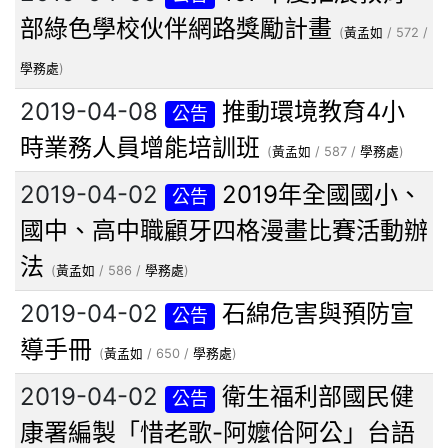
部綠色學校伙伴網路獎勵計畫
(
黃孟如
/ 572 /
學務處
)
2019-04-08
推動環境教育4小
公告
時業務人員增能培訓班
(
黃孟如
/ 587 /
學務處
)
2019-04-02
2019年全國國小、
公告
國中、高中職顧牙四格漫畫比賽活動辦
法
(
黃孟如
/ 586 /
學務處
)
2019-04-02
石綿危害與預防宣
公告
導手冊
(
黃孟如
/ 650 /
學務處
)
2019-04-02
衛生福利部國民健
公告
康署編製「惜老歌-阿嬤佮阿公」台語