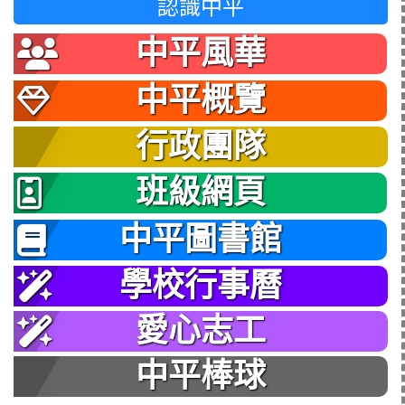
認識中平
中平風華
中平概覽
行政團隊
班級網頁
中平圖書館
學校行事曆
愛心志工
中平棒球