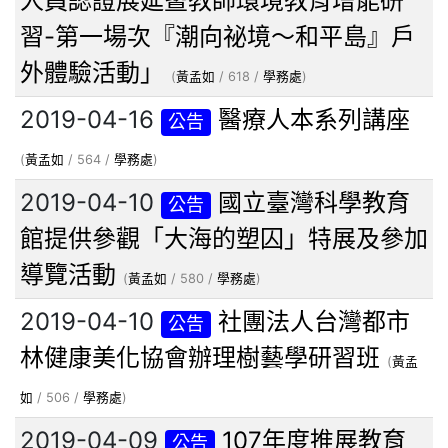
人員認證展延暨教師環境教育增能研
習-第一場次『潮向祕境～和平島』戶
外體驗活動」
(
黃孟如
/ 618 /
學務處
)
2019-04-16
醫療人本系列講座
公告
(
黃孟如
/ 564 /
學務處
)
2019-04-10
國立臺灣科學教育
公告
館提供參觀「大海的塑囚」特展及參加
導覽活動
(
黃孟如
/ 580 /
學務處
)
2019-04-10
社團法人台灣都市
公告
林健康美化協會辦理樹藝學研習班
(
黃孟
如
/ 506 /
學務處
)
2019-04-09
107年度推展教育
公告