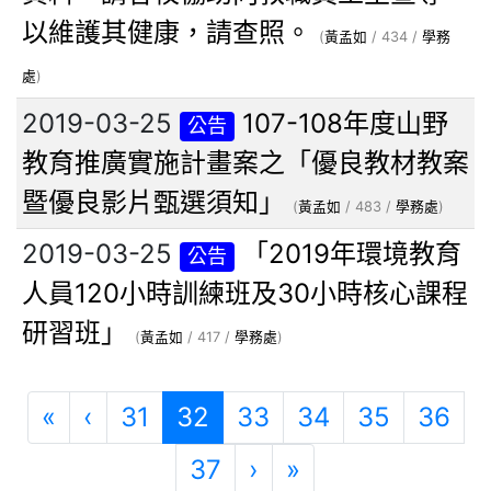
以維護其健康，請查照。
(
黃孟如
/ 434 /
學務
處
)
2019-03-25
107-108年度山野
公告
教育推廣實施計畫案之「優良教材教案
暨優良影片甄選須知」
(
黃孟如
/ 483 /
學務處
)
2019-03-25
「2019年環境教育
公告
人員120小時訓練班及30小時核心課程
研習班」
(
黃孟如
/ 417 /
學務處
)
第一頁
上一頁
(目前頁次)
«
‹
31
32
33
34
35
36
下一頁
最後頁
37
›
»