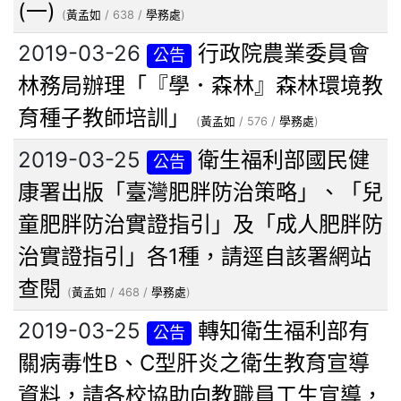
(一)
(
黃孟如
/ 638 /
學務處
)
2019-03-26
行政院農業委員會
公告
林務局辦理「『學．森林』森林環境教
育種子教師培訓」
(
黃孟如
/ 576 /
學務處
)
2019-03-25
衛生福利部國民健
公告
康署出版「臺灣肥胖防治策略」、「兒
童肥胖防治實證指引」及「成人肥胖防
治實證指引」各1種，請逕自該署網站
查閱
(
黃孟如
/ 468 /
學務處
)
2019-03-25
轉知衛生福利部有
公告
關病毒性B、C型肝炎之衛生教育宣導
資料，請各校協助向教職員工生宣導，