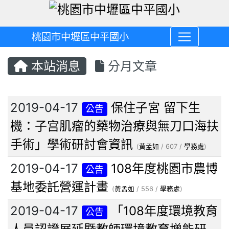
桃園市中壢區中平國小
本站消息
分月文章
文章列表
2019-04-17
保住子宮 留下生
公告
機：子宫肌瘤的藥物治療與無刀口海扶
手術」學術研討會資訊
(
黃孟如
/ 607 /
學務處
)
2019-04-17
108年度桃園市農博
公告
基地委託營運計畫
(
黃孟如
/ 556 /
學務處
)
2019-04-17
「108年度環境教育
公告