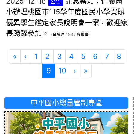
2025-12-18
訊息轉知：信義國
公告
小辦理桃園市115學年度國民小學資賦
優異學生鑑定家長說明會一案，歡迎家
長踴躍參加。
(
吳靜玫
/ 86 /
輔導室
)
第一頁
上一頁
«
‹
1
2
3
4
5
6
7
8
(目前頁次)
下一頁
最後頁
9
10
›
»
中平國小總量管制專區