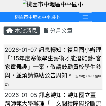
桃園市中壢區中平國小
本站消息
分月文章
文章列表
2026-01-07
訊息轉知：復旦國小辦理
「115年度寒假學生藝術才能潛能營-客
家童舞趣」一案，敬請鼓勵貴校學生參
與，並煩請協助公告周知。
(
吳靜玫
/ 94 /
輔導
室
)
2026-01-05
訊息轉知：轉知國立臺
灣師範大學辦理「中文閱讀障礙診斷流