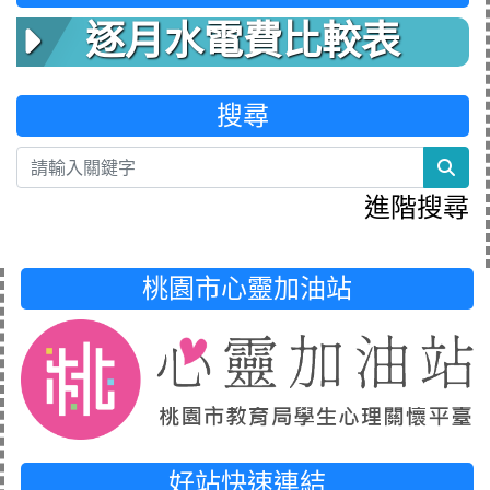
逐月水電費比較表
搜尋
sea
進階搜尋
桃園市心靈加油站
好站快速連結