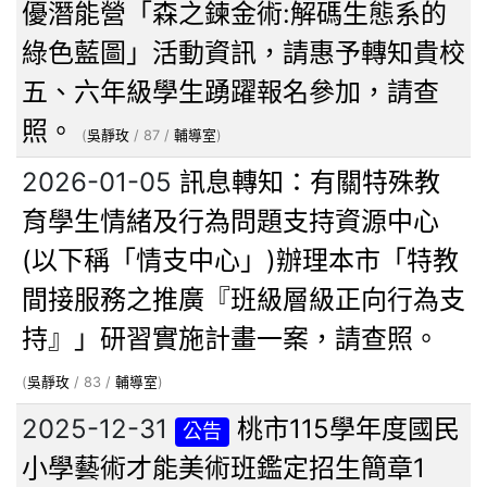
優潛能營「森之鍊金術:解碼生態系的
綠色藍圖」活動資訊，請惠予轉知貴校
五、六年級學生踴躍報名參加，請查
照。
(
吳靜玫
/ 87 /
輔導室
)
2026-01-05
訊息轉知：有關特殊教
育學生情緒及行為問題支持資源中心
(以下稱「情支中心」)辦理本市「特教
間接服務之推廣『班級層級正向行為支
持』」研習實施計畫一案，請查照。
(
吳靜玫
/ 83 /
輔導室
)
2025-12-31
桃市115學年度國民
公告
小學藝術才能美術班鑑定招生簡章1