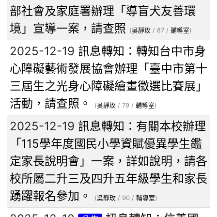
部社會及家庭署辦理「導盲犬友善環
境」宣導一案，請查照
(
吳靜玫
/ 87 /
輔導室
)
2025-12-19
訊息轉知：轉知台中市身
心障礙藝術發展協會辦理「臺中市第十
三屆生之光身心障礙繪畫徵選比賽展」
活動，請查照。
(
吳靜玫
/ 79 /
輔導室
)
2025-12-19
訊息轉知：有關本校辦理
「115學年度國民小學資賦優異學生鑑
定家長說明會」一案，詳如說明，請各
校所屬二升三及四升五年級學生和家長
踴躍報名參加。
(
吳靜玫
/ 90 /
輔導室
)