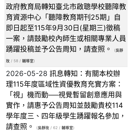
政府教育局轉知臺北市啟聰學校聽障教
育資源中心「聽障教育期刊25期」自
即日起至115年9月30日(星期三)徵稿
一案，請鼓勵校內師生或相關專業人員
踴躍投稿並予公告周知，請查照。
(
吳靜
玫
/ 58 /
輔導室
)
2026-05-28
訊息轉知：有關本校辦
理115年度區域性資優教育充實方案：
「視」機而動──視覺暫留創意應用與
實作，請惠予公告周知並鼓勵貴校114
學年度三、四年級學生踴躍報名參加，
請查照。
(
吳靜玫
/ 62 /
輔導室
)