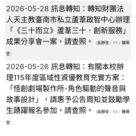
2026-05-28
訊息轉知：轉知財團法
人天主教臺南市私立蘆葦啟智中心辦理
「《三十而立》蘆葦三十．創新服務」
成果分享會一案，請查照。
(
吳靜玫
/ 55 /
輔導
室
)
2026-05-26
訊息轉知：有關本校辦
理115年度區域性資優教育充實方案：
「怪創劇場製作所-角色驅動的聲音與
故事設計」，請惠予公告周知並鼓勵學
生踴躍報名參加，請查照。
(
吳靜玫
/ 64 /
輔導
室
)