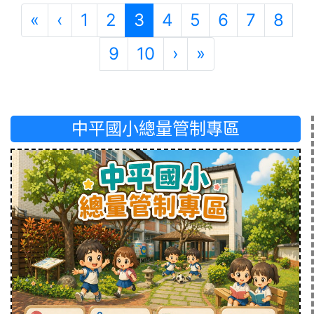
第一頁
上一頁
(目前頁次)
«
‹
1
2
3
4
5
6
7
8
下一頁
最後頁
9
10
›
»
中平國小總量管制專區