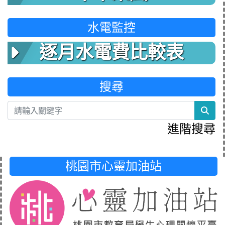
水電監控
逐月水電費比較表
搜尋
sea
進階搜尋
桃園市心靈加油站