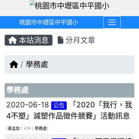
桃園市中壢區中平國小
本站消息
分月文章
回首頁
學務處
文章列表
學務處
2020-06-18
「2020「我行，我
公告
4不塑」減塑作品徵件競賽」活動訊息
(
黃孟如
/ 474 /
學務處
)