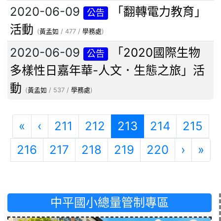
2020-06-09
「翻轉電力教育」
公告
活動
(
黃孟如
/ 477 /
學務處
)
2020-06-09
「2020國際生物
公告
多樣性日嘉年華-人文．生態之旅」活
動
(
黃孟如
/ 537 /
學務處
)
第一頁
上一頁
(目前頁次)
«
‹
211
212
213
214
215
下一頁
最
216
217
218
219
220
›
»
中平國小總量管制專區