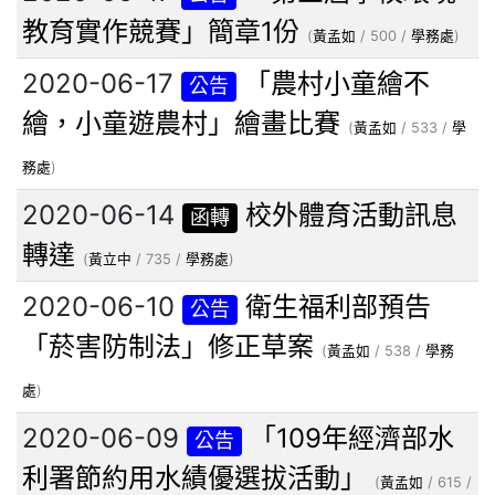
教育實作競賽」簡章1份
(
黃孟如
/ 500 /
學務處
)
2020-06-17
「農村小童繪不
公告
繪，小童遊農村」繪畫比賽
(
黃孟如
/ 533 /
學
務處
)
2020-06-14
校外體育活動訊息
函轉
轉達
(
黃立中
/ 735 /
學務處
)
2020-06-10
衛生福利部預告
公告
「菸害防制法」修正草案
(
黃孟如
/ 538 /
學務
處
)
2020-06-09
「109年經濟部水
公告
利署節約用水績優選拔活動」
(
黃孟如
/ 615 /