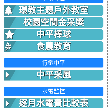
環教主題戶外教室
校園空間金采獎
中平棒球
食農教育
行銷中平
中平采風
水電監控
逐月水電費比較表