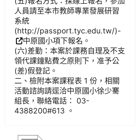
(五)報名方式：採線上報名，參加
人員請至本市教師專業發展研習
系統
(http://passport.tyc.edu.tw/)-
中原國小項下報名。
(六)差勤：本案於課務自理及不支
領代課鐘點費之原則下，准予公
(差)假登記。
二、檢附本案課程表 1 份，相關
活動諮詢請逕洽中原國小徐少騫
組長，聯絡電話： 03-
4388200#613 。