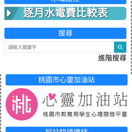
逐月水電費比較表
搜尋
sea
進階搜尋
桃園市心靈加油站