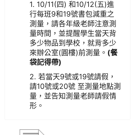
1. 10/11(
)
10/12(
)
四
和
五
進
9
19
行每班
和
號書包減重之
測量，請各年級老師注意測
量時間，並提醒學生當天背
多少物品到學校，就背多少
(
)
(
來辦公室
圓樓
前測量。
餐
)
袋記得帶
2.
9
19
若當天
號或
號請假，
10
20
請
號或
號
至測量地點測
量，並告知測量老師請假情
形。