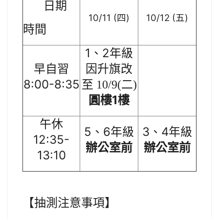
日期
10/11 (
)
10/12 (
)
四
五
時間
1
2
、
年級
早自習
因升旗改
8:00-8:35
至 10/9(二)
1
圓樓
樓
午休
5
6
3
4
、
年級
、
年級
12:35-
辦公室前
辦公室前
13:10
【
抽測注意事項
】