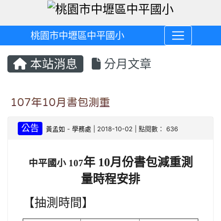
桃園市中壢區中平國小
本站消息
分月文章
107年10月書包測重
公告
黃孟如
-
學務處
| 2018-10-02 | 點閱數： 636
月份書包減重測
年 10
中平國小 107
量時程安排
【
抽測時間
】