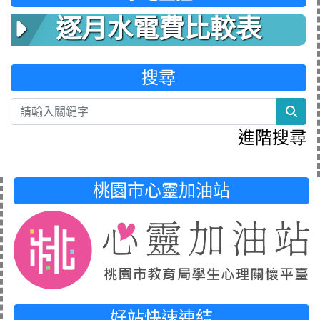
逐月水電費比較表
搜尋
sea
進階搜尋
桃園市心靈加油站
好站快速連結