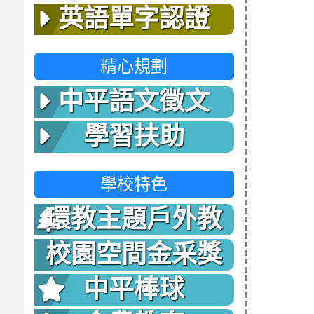
英語單字認證
精心規劃
中平語文徵文
學習扶助
學校特色
環教主題戶外教
室
校園空間金采獎
中平棒球