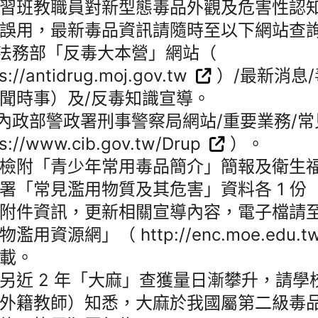
習班教職員對新型態毒品外觀及危害性認
誤用，最新毒品資訊請隨時至以下網站查
)法務部「反毒大本營」網站（
s://antidrug.moj.gov.tw
）/最新消息
聞時事）及/反毒知識宣導。
)內政部警政署刑事警察局網站/重要業務/
ps://www.cib.gov.tw/Drup
）。
檢附「青少年常用毒品簡介」簡報及衛生
署「常見濫用物質及其危害」資料各 1 份
附件資訊，更新相關宣導內容，電子檔請
濫用資源網」（ http://enc.moe.edu.t
載。
另近 2 年「大麻」查獲量日漸攀升，請學
外籍教師）知悉，大麻於我國屬第二級毒