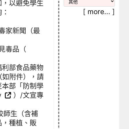
知，以避免學生
[
more...
]
詢：
/毒家新聞（最
常見毒品（
福利部食品藥物
（如附件），請
至本部「防制學
w
）/文宣專
校師生（含補
品，種植、販