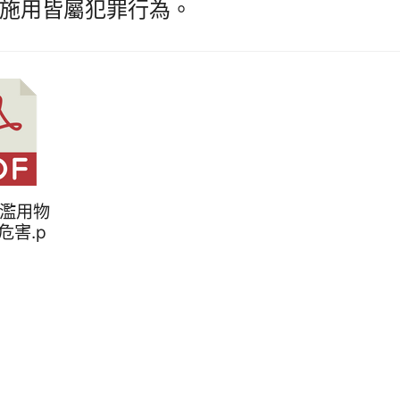
施用皆屬犯罪行為。
見濫用物
危害.p