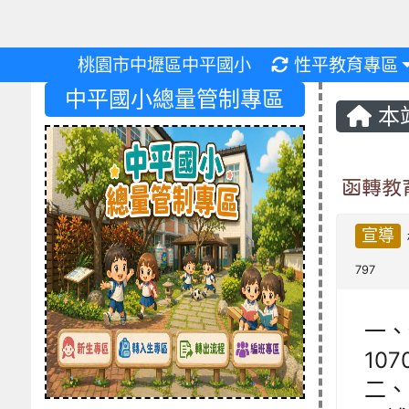
重新取得佈景設
桃園市中壢區中平國小
性平教育專區
中平國小總量管制專區
本
函轉教
宣導
797
一、
107
二、