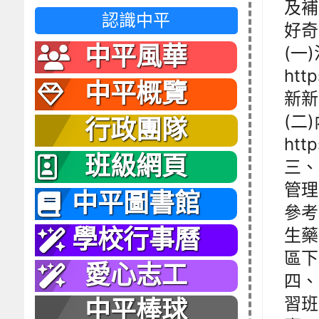
及補
認識中平
好奇
中平風華
(一
http
中平概覽
新新
(二
行政團隊
htt
班級網頁
三、
管理
中平圖書館
參考
生藥物
學校行事曆
區下
愛心志工
四、
習班
中平棒球