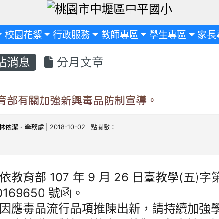
定
校園花絮
行政服務
教師專區
學生專區
家長
站消息
分月文章
育部有關加強新興毒品防制宣導。
林依潔
-
學務處
| 2018-10-02 | 點閱數：
依教育部 107 年 9 月 26 日臺教學(五)字
0169650 號函。
因應毒品流行品項推陳出新，請持續加強