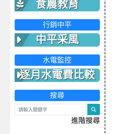
食農教育
行銷中平
中平采風
水電監控
逐月水電費比較
表
搜尋
search
進階搜尋