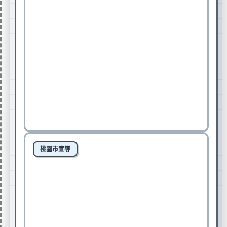
請用校內信箱填報
點我看國語日報投稿
好站快速連結