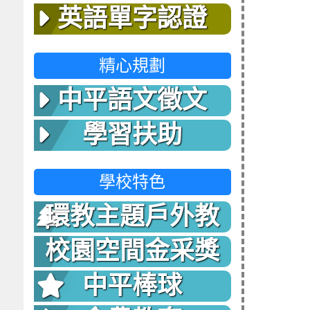
英語單字認證
精心規劃
中平語文徵文
學習扶助
學校特色
環教主題戶外教
室
校園空間金采獎
中平棒球