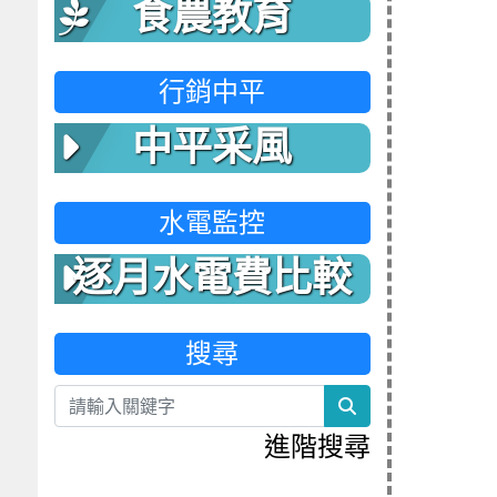
食農教育
行銷中平
中平采風
水電監控
逐月水電費比較
表
搜尋
search
進階搜尋