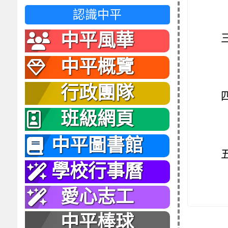
認識中平
中平風華
中平概覽
行政團隊
班級網頁
中平圖書館
學校行事曆
愛心志工
中平棒球