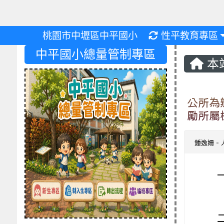
重新取得佈景設
桃園市中壢區中平國小
性平教育專區
中平國小總量管制專區
本
公所為
勵所屬
鍾逸姍
-