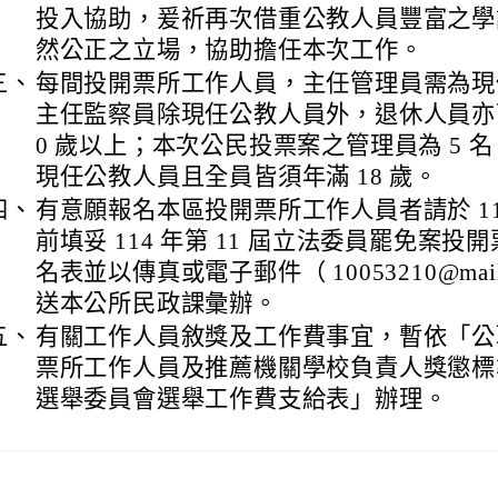
投入協助，爰祈再次借重公教人員豐富之學
然公正之立場，協助擔任本次工作。
三、
每間投開票所工作人員，主任管理員需為現
主任監察員除現任公教人員外，退休人員亦
0 歲以上；本次公民投票案之管理員為 5 名
現任公教人員且全員皆須年滿 18 歲。
四、
有意願報名本區投開票所工作人員者請於 114 年
前填妥 114 年第 11 屆立法委員罷免案
名表並以傳真或電子郵件（ 10053210@mail.ty
送本公所民政課彙辦。
五、
有關工作人員敘獎及工作費事宜，暫依「公
票所工作人員及推薦機關學校負責人獎懲標
選舉委員會選舉工作費支給表」辦理。