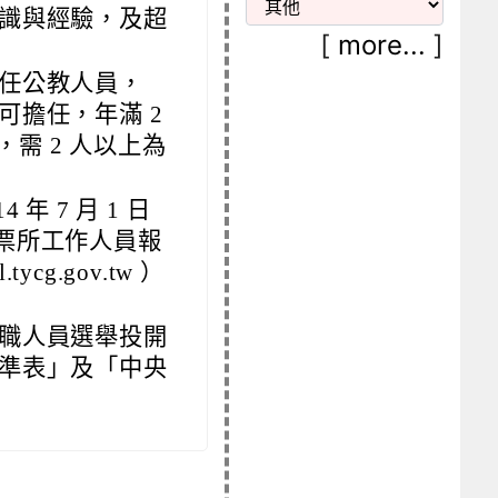
識與經驗，及超
[
more...
]
任公教人員，
可擔任，年滿 2
，需 2 人以上為
 7 月 1 日
投開票所工作人員報
cg.gov.tw ）
職人員選舉投開
準表」及「中央