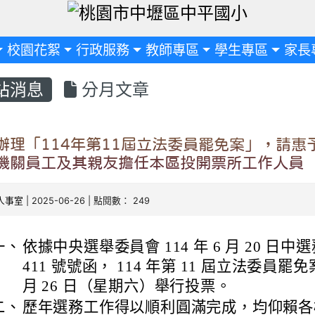
定
校園花絮
行政服務
教師專區
學生專區
家長
站消息
分月文章
辦理「114年第11屆立法委員罷免案」，請惠
機關員工及其親友擔任本區投開票所工作人員
人事室
| 2025-06-26 | 點閱數： 249
一、
依據中央選舉委員會 114 年 6 月 20 日中選務
411 號號函， 114 年第 11 屆立法委員罷免案
月 26 日（星期六）舉行投票。
二、
歷年選務工作得以順利圓滿完成，均仰賴各