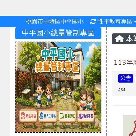
重新取得佈景設
桃園市中壢區中平國小
性平教育專區
中平國小總量管制專區
本
113
公告
454