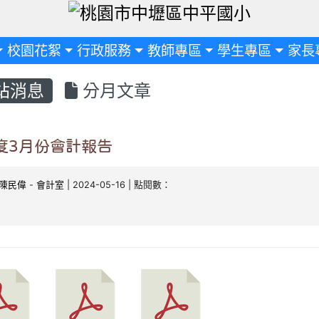
定
校園花絮
行政服務
教師專區
學生專區
家長
站消息
分月文章
年度3月份會計報告
陳民偉
-
會計室
| 2024-05-16 | 點閱數：