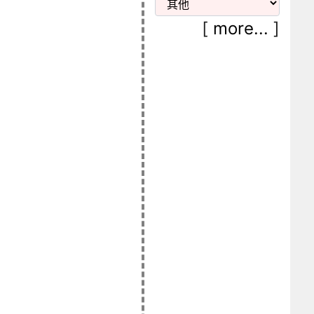
[
more...
]