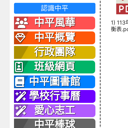
認識中平
中平風華
1) 11
衡表.p
中平概覽
行政團隊
班級網頁
中平圖書館
學校行事曆
愛心志工
中平棒球