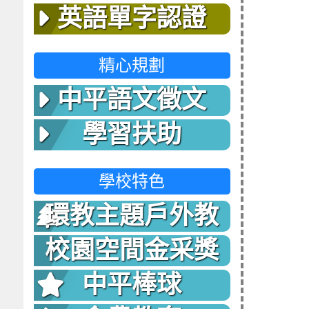
英語單字認證
精心規劃
中平語文徵文
學習扶助
學校特色
環教主題戶外教
室
校園空間金采獎
中平棒球