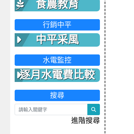
食農教育
行銷中平
中平采風
水電監控
逐月水電費比較
表
搜尋
search
進階搜尋