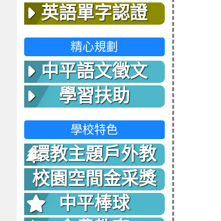
英語單字認證
精心規劃
中平語文徵文
學習扶助
學校特色
環教主題戶外教
室
校園空間金采獎
中平棒球