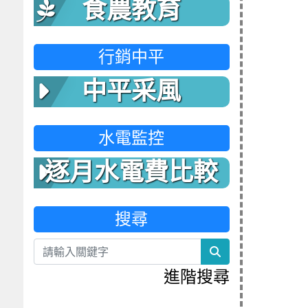
食農教育
行銷中平
中平采風
水電監控
逐月水電費比較
表
搜尋
search
進階搜尋