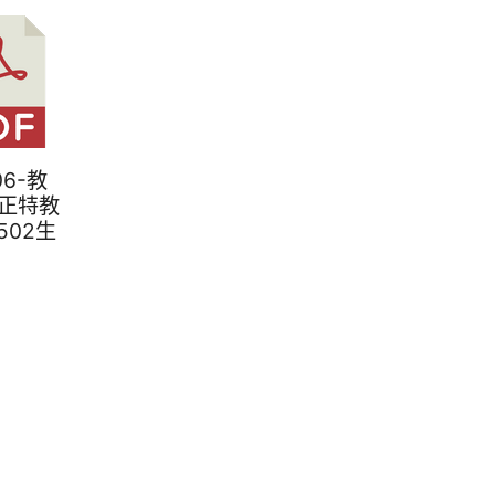
406-教
正特教
502生