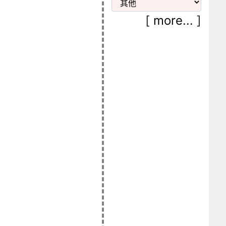
[
more...
]