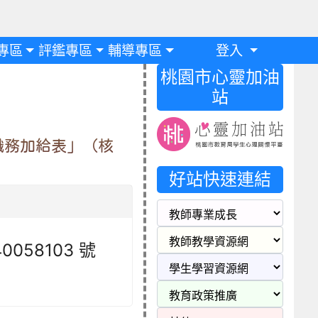
專區
評鑑專區
輔導專區
登入
桃園市心靈加油
站
職務加給表」（核
好站快速連結
0058103 號