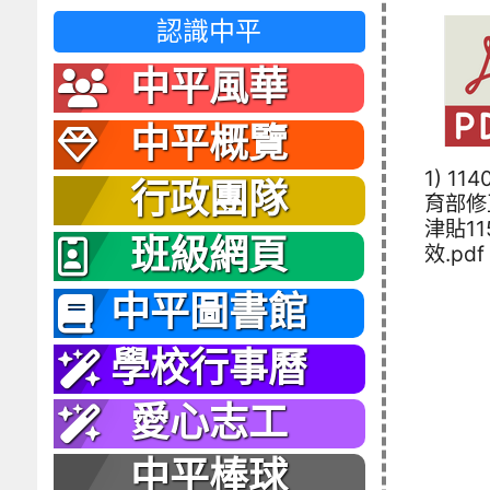
認識中平
中平風華
中平概覽
1) 11
行政團隊
育部修
津貼11
班級網頁
效.pdf
中平圖書館
學校行事曆
愛心志工
中平棒球