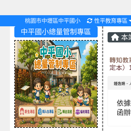
重新取得佈景設
桃園市中壢區中平國小
性平教育專區
中平國小總量管制專區
本
轉知教
定本）
鍾逸姍
-
依據教
函辦