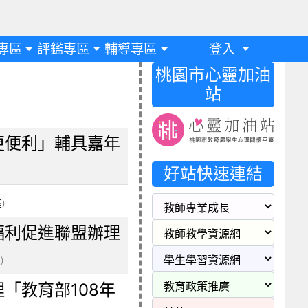
專區
評鑑專區
輔導專區
登入
桃園市心靈加油
站
更便利」輔具嘉年
好站快速連結
室
)
福利促進聯盟辦理
室
)
「教育部108年