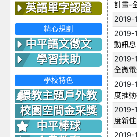
計畫-
英語單字認證
2019-
精心規劃
2019-
中平語文徵文
動訊息
學習扶助
2019-
全微電
學校特色
2019-
環教主題戶外教
度推動
室
校園空間金采獎
2019-
度新住
中平棒球
2019-