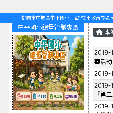
重新取得佈景設
桃園市中壢區中平國小
性平教育專區
中平國小總量管制專區
本
文章
2019-
華活動
2019-
2019-
「第二
2019-