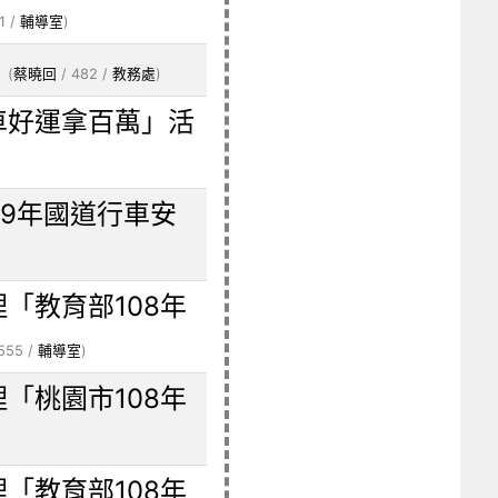
1 /
輔導室
)
會
(
蔡曉回
/ 482 /
教務處
)
車好運拿百萬」活
19年國道行車安
「教育部108年
555 /
輔導室
)
「桃園市108年
「教育部108年