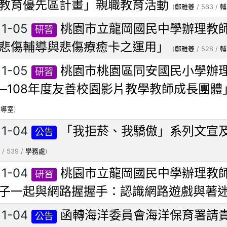
教育優先區計畫」親職教育活動
(
鄭雅菱
/ 563 /
輔
11-05
桃園市立龍岡國民中學辦理教
研習
悲傷輔導與悲傷療癒卡之運用」
(
鄭雅菱
/ 528 /
輔
11-05
桃園市桃園區同安國民小學辦
研習
─108年度友善校園影片教學教師成長團體
輔導室
)
11-04
「我拒菸、我驕傲」系列文宣
公告
/ 539 /
學務處
)
11-04
桃園市立龍岡國民中學辦理教
研習
子一起與網路握握手：認識網路遊戲與著
11-04
函轉海洋委員會海洋保育署請
公告