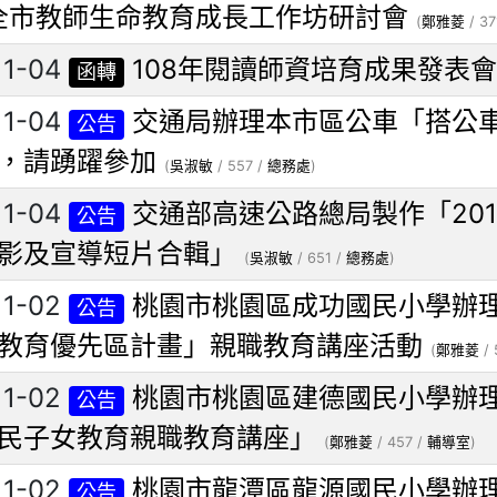
全市教師生命教育成長工作坊研討會
(
鄭雅菱
/ 37
11-04
108年閱讀師資培育成果發表
函轉
11-04
交通局辦理本市區公車「搭公
公告
，請踴躍參加
(
吳淑敏
/ 557 /
總務處
)
11-04
交通部高速公路總局製作「20
公告
影及宣導短片合輯」
(
吳淑敏
/ 651 /
總務處
)
11-02
桃園市桃園區成功國民小學辦理
公告
教育優先區計畫」親職教育講座活動
(
鄭雅菱
/ 
11-02
桃園市桃園區建德國民小學辦理
公告
民子女教育親職教育講座」
(
鄭雅菱
/ 457 /
輔導室
)
11-02
桃園市龍潭區龍源國民小學辦理
公告