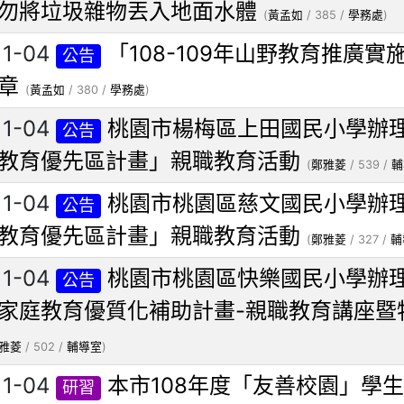
勿將垃圾雜物丟入地面水體
(
黃孟如
/ 385 /
學務處
)
11-04
「108-109年山野教育推廣
公告
章
(
黃孟如
/ 380 /
學務處
)
11-04
桃園市楊梅區上田國民小學辦理
公告
教育優先區計畫」親職教育活動
(
鄭雅菱
/ 539 /
輔
11-04
桃園市桃園區慈文國民小學辦理
公告
教育優先區計畫」親職教育活動
(
鄭雅菱
/ 327 /
輔
11-04
桃園市桃園區快樂國民小學辦理
公告
家庭教育優質化補助計畫-親職教育講座暨
雅菱
/ 502 /
輔導室
)
11-04
本市108年度「友善校園」學
研習