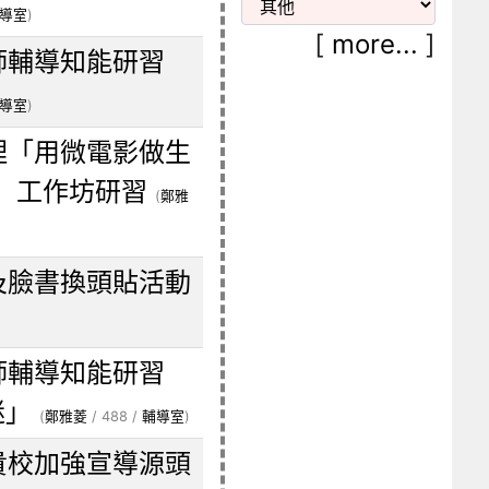
導室
)
[
more...
]
師輔導知能研習
導室
)
理「用微電影做生
」工作坊研習
(
鄭雅
及臉書換頭貼活動
師輔導知能研習
迷」
(
鄭雅菱
/ 488 /
輔導室
)
貴校加強宣導源頭