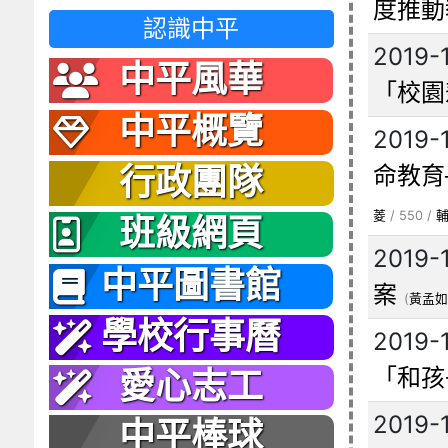
度推動
認識中平
2019-
中平風華
「校園
中平概覽
2019-
命教育
行政團隊
菱
/ 550 /
班級網頁
2019-
中平圖書館
案
(
黃孟如
學校行事曆
2019-
「和孩
愛心志工
2019-
中平棒球