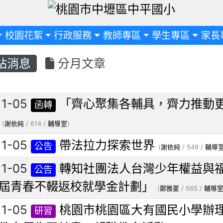
定
校園花絮
行政服務
教師專區
學生專區
家長
站消息
分月文章
列表
11-05
「齊心聚集各輔具，齊力推動
函轉
(
謝依純
/ 614 /
輔導室
)
11-05
帶法拉力探索世界
公告
(
謝依純
/ 549 /
輔導
11-05
轉知社團法人台灣少年權益與
公告
屆青春不輟返校就學金計劃」
(
鄭雅菱
/ 565 /
輔導
11-05
桃園市桃園區大有國民小學辦理
研習