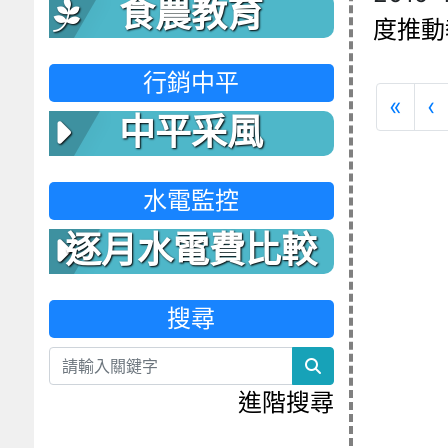
食農教育
度推動
行銷中平
第
«
‹
中平采風
水電監控
逐月水電費比較
表
搜尋
search
進階搜尋