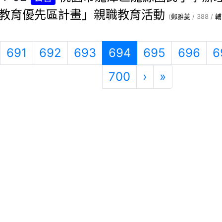
教育優先區計畫」親職教育活動
(
鄭雅菱
/ 388 /
輔
一頁
上一頁
(目前頁次)
691
692
693
694
695
696
6
下一頁
最後頁
700
›
»