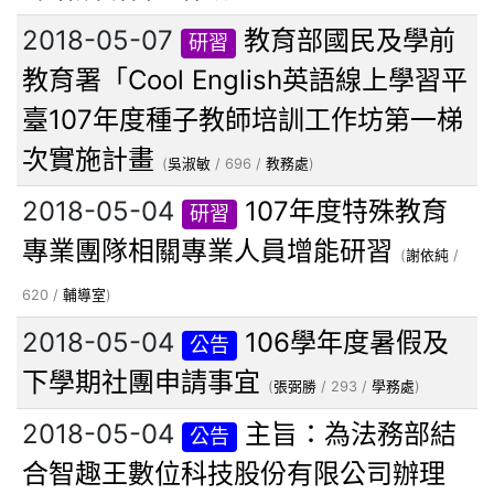
2018-05-07
教育部國民及學前
研習
教育署「Cool English英語線上學習平
臺107年度種子教師培訓工作坊第一梯
次實施計畫
(
吳淑敏
/ 696 /
教務處
)
2018-05-04
107年度特殊教育
研習
專業團隊相關專業人員增能研習
(
謝依純
/
620 /
輔導室
)
2018-05-04
106學年度暑假及
公告
下學期社團申請事宜
(
張弼勝
/ 293 /
學務處
)
2018-05-04
主旨：為法務部結
公告
合智趣王數位科技股份有限公司辦理