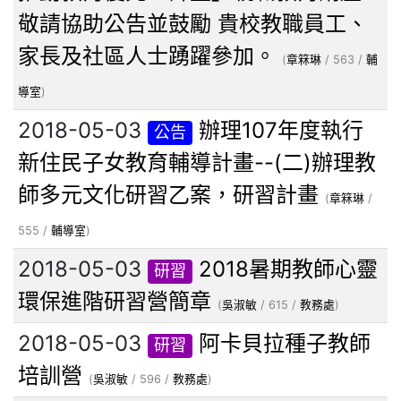
敬請協助公告並鼓勵 貴校教職員工、
家長及社區人士踴躍參加。
(
章箖琳
/ 563 /
輔
導室
)
2018-05-03
辦理107年度執行
公告
新住民子女教育輔導計畫--(二)辦理教
師多元文化研習乙案，研習計畫
(
章箖琳
/
555 /
輔導室
)
2018-05-03
2018暑期教師心靈
研習
環保進階研習營簡章
(
吳淑敏
/ 615 /
教務處
)
2018-05-03
阿卡貝拉種子教師
研習
培訓營
(
吳淑敏
/ 596 /
教務處
)