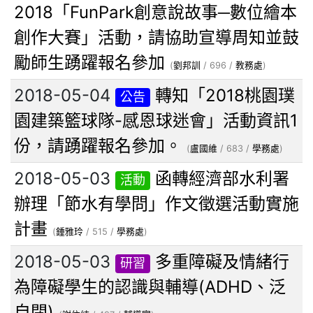
2018「FunPark創意說故事─數位繪本
創作大賽」活動，請協助宣導周知並鼓
勵師生踴躍報名參加
(
劉邦訓
/ 696 /
教務處
)
2018-05-04
轉知「2018桃園璞
公告
園建築籃球隊-感恩球迷會」活動資訊1
份，請踴躍報名參加。
(
盧國維
/ 683 /
學務處
)
2018-05-03
函轉經濟部水利署
活動
辦理「節水有學問」作文徵選活動實施
計畫
(
鍾雅玲
/ 515 /
學務處
)
2018-05-03
多重障礙及情緒行
研習
為障礙學生的認識與輔導(ADHD、泛
自閉)