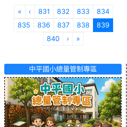
第一頁
上一頁
«
‹
831
832
833
834
(目前
835
836
837
838
839
下一頁
最後頁
840
›
»
中平國小總量管制專區