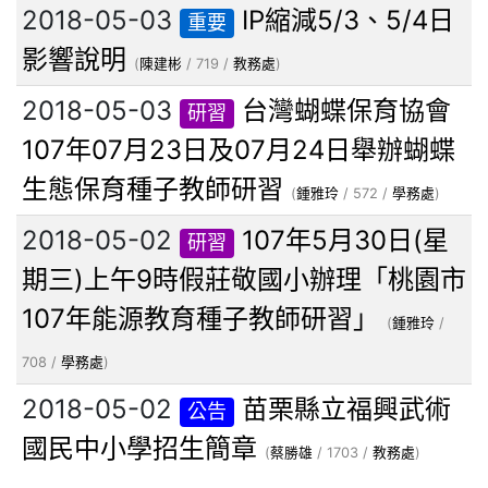
2018-05-03
IP縮減5/3、5/4日
重要
影響說明
(
陳建彬
/ 719 /
教務處
)
2018-05-03
台灣蝴蝶保育協會
研習
107年07月23日及07月24日舉辦蝴蝶
生態保育種子教師研習
(
鍾雅玲
/ 572 /
學務處
)
2018-05-02
107年5月30日(星
研習
期三)上午9時假莊敬國小辦理「桃園市
107年能源教育種子教師研習」
(
鍾雅玲
/
708 /
學務處
)
2018-05-02
苗栗縣立福興武術
公告
國民中小學招生簡章
(
蔡勝雄
/ 1703 /
教務處
)