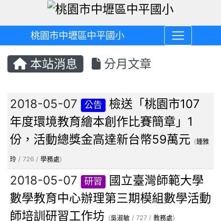
桃園市中壢區中平國小
本站消息
分月文章
文章列表
2018-05-07
檢送「桃園市107
公告
年度環境教育繪本創作比賽簡章」1
份，活動總獎金高達新台幣59萬元
(
鍾雅
玲
/ 726 /
學務處
)
2018-05-07
國立臺灣師範大學
研習
數學教育中心辦理第三期模組數學活動
師培訓研習工作坊
(
吳淑敏
/ 727 /
教務處
)