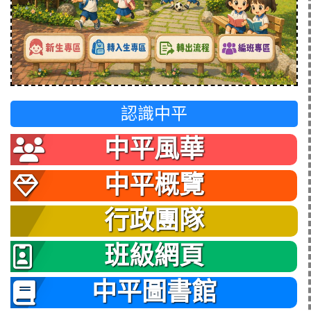
認識中平
中平風華
中平概覽
行政團隊
班級網頁
中平圖書館