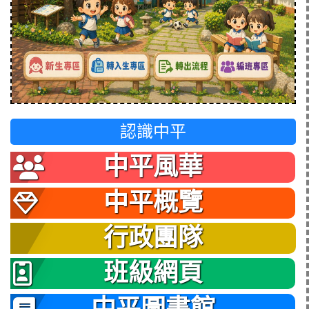
認識中平
中平風華
中平概覽
行政團隊
班級網頁
中平圖書館