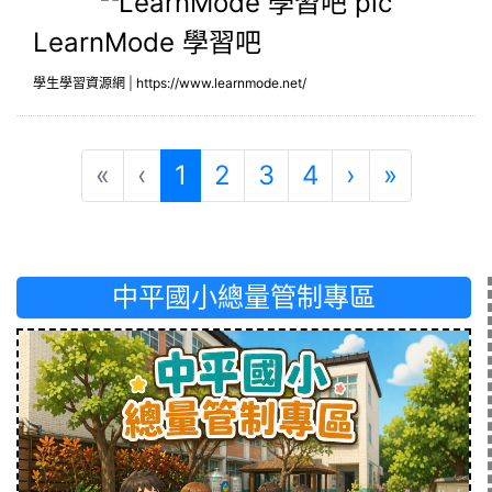
LearnMode 學習吧
學生學習資源網
|
https://www.learnmode.net/
(目前頁次)
下一頁
最後頁
«
‹
1
2
3
4
›
»
中平國小總量管制專區