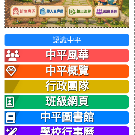
認識中平
中平風華
中平概覽
行政團隊
班級網頁
中平圖書館
學校行事曆