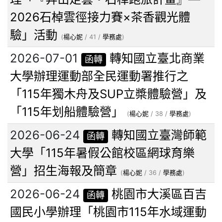
2026石棹雲徑接力賽×茶香觀光體
驗」活動
(
楊心妮
/ 41 /
學務處
)
2026-07-01
轉知國立臺北商業
函轉
大學辦理運動部全民運動署推行之
「115年獨木舟及SUP立槳體驗營」及
「115年划船體驗營」
(
楊心妮
/ 38 /
學務處
)
2026-06-24
轉知國立臺灣師範
函轉
大學「115年暑假公館校區網球育樂
營」招生海報及簡章
(
楊心妮
/ 36 /
學務處
)
2026-06-24
桃園市大溪區百吉
函轉
國民小學辦理「桃園市115年水域運動