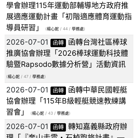
學會辦理115年運動部輔導地方政府推
展適應運動計畫「初階適應體育運動指
導員研習」
(
楊心妮
/ 44 /
學務處
)
2026-07-01
函轉台灣社區棒球
函轉
推廣協會辦理「2026棒球運動科技體
驗暨Rapsodo數據分析營」活動資訊
(
楊心妮
/ 47 /
學務處
)
2026-07-01
函轉中華民國輕艇
函轉
協會辦理「115年B級輕艇競速教練講
習會」
(
楊心妮
/ 43 /
學務處
)
2026-07-01
轉知嘉義縣政府辦
函轉
理「『奔山走雲・石棹跑旅計畫』—