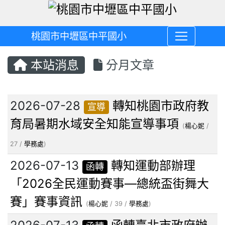
桃園市中壢區中平國小
本站消息
分月文章
文章列表
2026-07-28
轉知桃園市政府教
宣導
育局暑期水域安全知能宣導事項
(
楊心妮
/
27 /
學務處
)
2026-07-13
轉知運動部辦理
函轉
「2026全民運動賽事—總統盃街舞大
賽」賽事資訊
(
楊心妮
/ 39 /
學務處
)