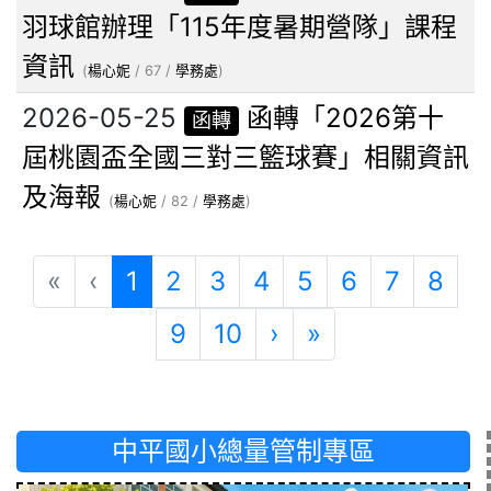
羽球館辦理「115年度暑期營隊」課程
資訊
(
楊心妮
/ 67 /
學務處
)
2026-05-25
函轉「2026第十
函轉
屆桃園盃全國三對三籃球賽」相關資訊
及海報
(
楊心妮
/ 82 /
學務處
)
(目前頁次)
«
‹
1
2
3
4
5
6
7
8
下一頁
最後頁
9
10
›
»
中平國小總量管制專區