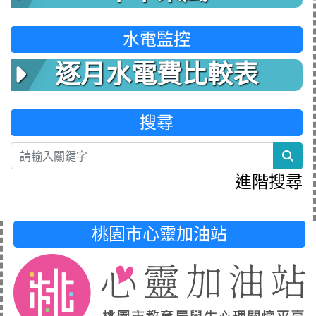
水電監控
逐月水電費比較表
搜尋
sea
進階搜尋
桃園市心靈加油站