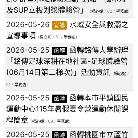
及SUP立板划槳體驗營」
(
楊心妮
/ 62 /
學務處
)
2026-05-26
水域安全與救溺之
宣導
宣導事項
(
楊心妮
/ 81 /
學務處
)
2026-05-25
函轉銘傳大學辦理
函轉
「銘傳足球深耕在地社區-足球體驗營
(06月14日第二梯次)」活動資訊
(
楊心妮
/
61 /
學務處
)
2026-05-25
函轉本市平鎮國民
函轉
運動中心115年暑假夏令營運動休閒課
程簡章
(
楊心妮
/ 69 /
學務處
)
2026-05-25
函轉桃園市立蘆竹
函轉