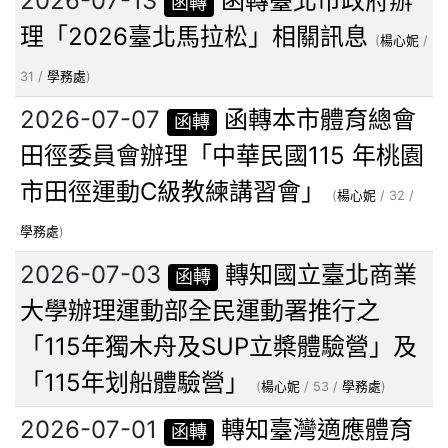
2026-07-13
函轉臺北市政府辦
函轉
理「2026臺北馬拉松」相關訊息
(
楊心妮
/
31 /
學務處
)
2026-07-07
函轉本市體育總會
函轉
田徑委員會辦理「中華民國115 年桃園
市田徑運動C級教練講習會」
(
楊心妮
/ 32 /
學務處
)
2026-07-03
轉知國立臺北商業
函轉
大學辦理運動部全民運動署推行之
「115年獨木舟及SUP立槳體驗營」及
「115年划船體驗營」
(
楊心妮
/ 53 /
學務處
)
2026-07-01
轉知臺灣適應體育
函轉