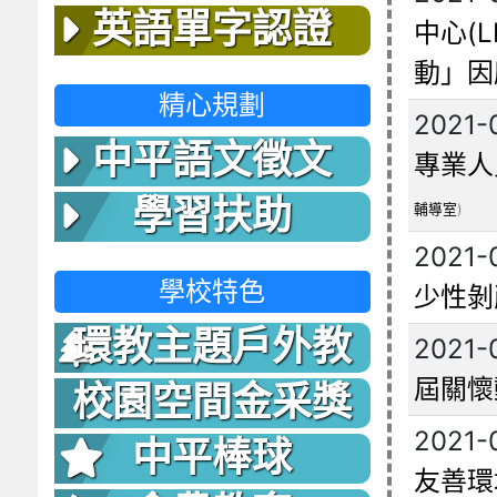
英語單字認證
中心(
動」因
精心規劃
2021-
中平語文徵文
專業人
學習扶助
輔導室
)
2021-
學校特色
少性剝
環教主題戶外教
2021-
屆關懷
室
校園空間金采獎
2021-
中平棒球
友善環