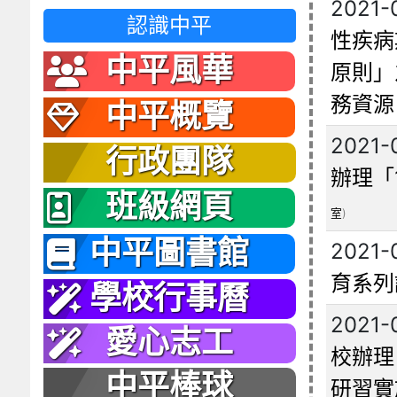
2021-
認識中平
性疾病
中平風華
原則」
務資源
中平概覽
2021-
行政團隊
辦理「
班級網頁
室
)
中平圖書館
2021-
育系列
學校行事曆
2021-
愛心志工
校辦理
中平棒球
研習實