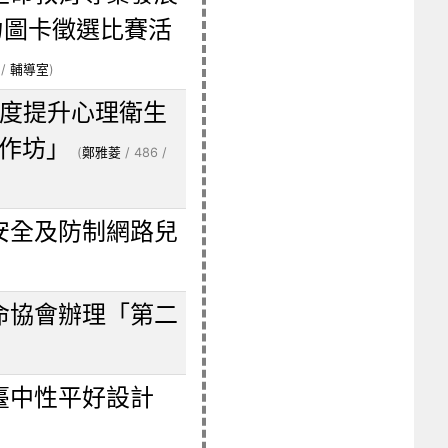
力圖卡徵選比賽活
 /
輔導室
)
年度提升心理衛生
作坊」
(
鄭雅菱
/ 486 /
安全及防制網路兒
命協會辦理「第二
臺中性平好設計