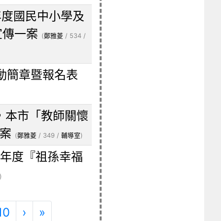
年度國民中小學及
宣傳一案
(
鄭雅菱
/ 534 /
動簡章暨報名表
，本市「教師關懷
一案
(
鄭雅菱
/ 349 /
輔導室
)
0年度『祖孫幸福
)
下一頁
最後頁
10
›
»