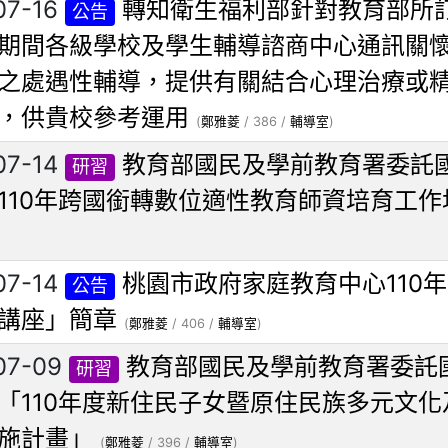
07-16
轉知衛生福利部針對教育部所
公告
期間各級學校及學生輔導諮商中心通訊關
之處遇性輔導，提供有關結合心理治療或
，供貴校參考運用
(
鄭雅菱
/ 386 /
輔導室
)
07-14
教育部國民及學前教育署委託
研習
110年跨國銜轉數位適性教育師資培育工作
07-14
桃園市政府家庭教育中心110
公告
講座」簡章
(
鄭雅菱
/ 406 /
輔導室
)
07-09
教育部國民及學前教育署委託
研習
「110年度新住民子女暨原住民族多元文
施計畫」
(
鄭雅菱
/ 396 /
輔導室
)