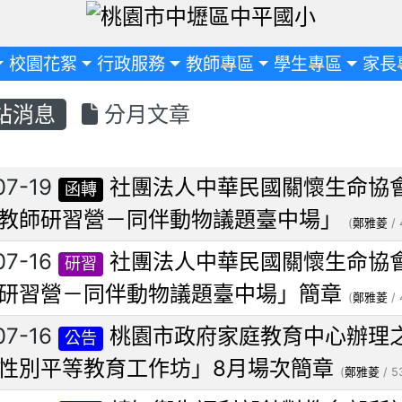
定
校園花絮
行政服務
教師專區
學生專區
家長
站消息
分月文章
列表
07-19
社團法人中華民國關懷生命協會
函轉
教師研習營－同伴動物議題臺中場」
(
鄭雅菱
/ 
07-16
社團法人中華民國關懷生命協會
研習
研習營－同伴動物議題臺中場」簡章
(
鄭雅菱
/ 
07-16
桃園市政府家庭教育中心辦理之
公告
性別平等教育工作坊」8月場次簡章
(
鄭雅菱
/ 5