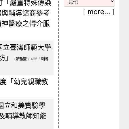
訂「嚴重特殊傳染
[
more...
]
懷與輔導諮商參考
精神醫療之轉介服
國立臺灣師範大學
坊」
(
鄭雅菱
/ 465 /
輔導
年度「幼兒親職教
國立和美實驗學
化及輔導教師知能