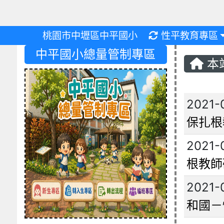
重新取得佈景設
桃園市中壢區中平國小
性平教育專區
中平國小總量管制專區
本
文章
2021-
保扎根
2021-
根教師
2021-
和國－