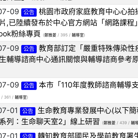
07-09
桃園市政府家庭教育中心心拍
公告
片,已陸續發布於中心官方網站「網路課程
book粉絲專頁
(
鄭雅菱
/ 395 /
輔導室
)
07-09
教育部訂定「嚴重特殊傳染性
公告
生輔導諮商中心通訊關懷與輔導諮商參考原
07-09
本市「110年度教師諮商輔導
公告
/ 361 /
輔導室
)
07-01
生命教育專業發展中心(以下簡
公告
系列：生命聊天室2」線上研習
(
鄭雅菱
/ 439 /
輔
07-01
轉知教育部國民及學前教育署
公告