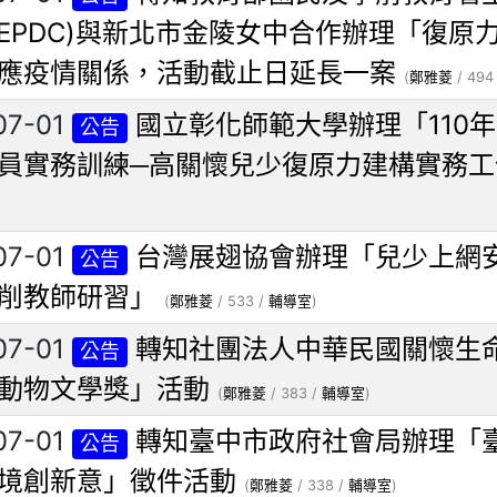
LEPDC)與新北市金陵女中合作辦理「復原
應疫情關係，活動截止日延長一案
(
鄭雅菱
/ 494
07-01
國立彰化師範大學辦理「110
公告
員實務訓練─高關懷兒少復原力建構實務工
07-01
台灣展翅協會辦理「兒少上網
公告
削教師研習」
(
鄭雅菱
/ 533 /
輔導室
)
07-01
轉知社團法人中華民國關懷生
公告
動物文學獎」活動
(
鄭雅菱
/ 383 /
輔導室
)
07-01
轉知臺中市政府社會局辦理「
公告
境創新意」徵件活動
(
鄭雅菱
/ 338 /
輔導室
)