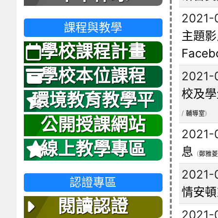
2021-
課程與教學
主題影
學校課程計畫
Face
學校本位課程
2021-
校及學
環境教育教學平
/
輔導室
)
台
公開授課網站
2021-
線上教學專區
息
(
鄭雅菱
2021-
認證專區
情安頓
閱讀認證
2021-