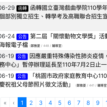
06-29
函轉國立臺灣戲曲學院110學
函轉
個部別獨立招生、轉學考及高職聯合招生
06-24
第二屆「關懷動物文學獎」活
公告
海報電子檔
(
鄭雅菱
/ 448 /
輔導室
)
06-19
因應嚴重特殊傳染性肺炎疫情
公告
務中心」暫停辦理延長至110年7月2日止
06-19
「桃園市政府家庭教育中心11
公告
慶祝祖父母節照片徵文活動」
(
鄭雅菱
/ 441 /
輔導室
(目前頁次)
«
‹
1
2
3
4
5
6
7
8
9