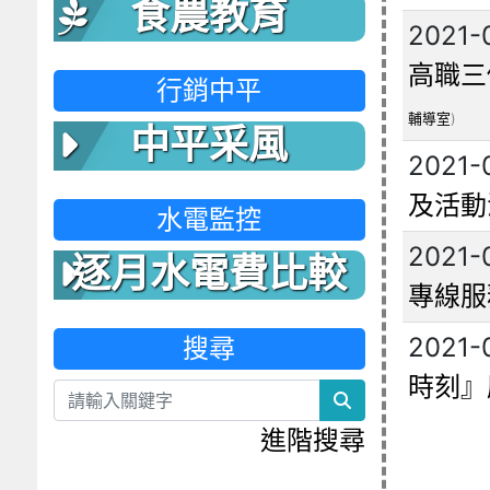
食農教育
2021-
高職三
行銷中平
輔導室
)
中平采風
2021-
及活動
水電監控
2021-
逐月水電費比較
專線服
表
2021-
搜尋
時刻』
search
進階搜尋