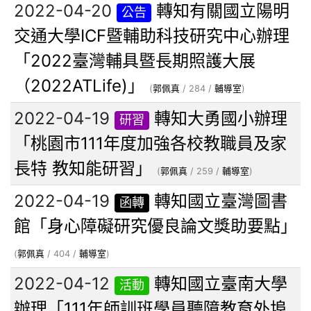
2022-04-20
轉知有關國立陽明
公告
交通大學ICF暨輔助科技研究中心辦理
「2022臺灣輔具暨長期照護大展
（2022ATLife)」
(
郭佩真
/ 284 /
輔導室
)
2022-04-19
轉知大勇國小辦理
研習
「桃園市111年度加強各校教職員及家
長特 教知能研習」
(
郭佩真
/ 259 /
輔導室
)
2022-04-19
轉知國立臺灣圖書
函轉
館「身心障礙研究優良論文獎助要點」
(
郭佩真
/ 404 /
輔導室
)
2022-04-12
轉知國立臺南大學
活動
辦理「111年師訓班學員聽障教育外埠