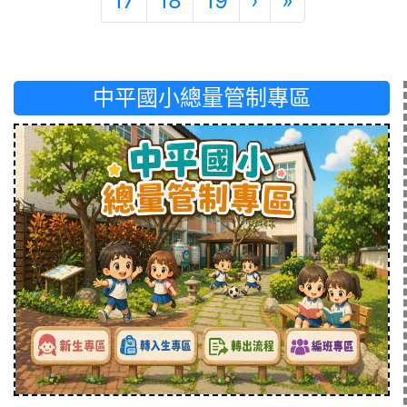
17
18
19
›
»
中平國小總量管制專區