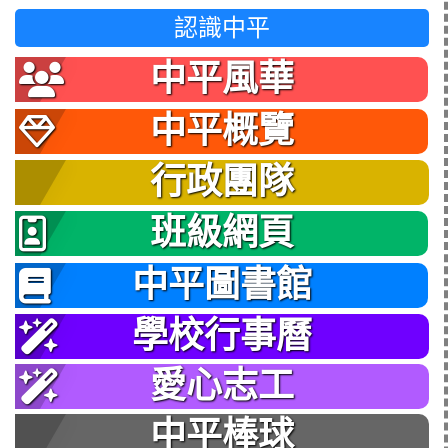
認識中平
中平風華
中平概覽
行政團隊
班級網頁
中平圖書館
學校行事曆
愛心志工
中平棒球