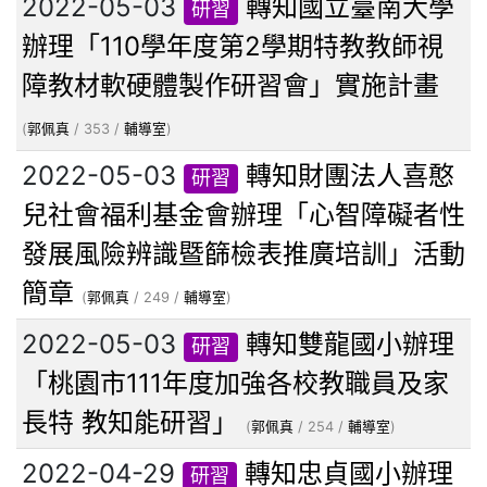
2022-05-03
轉知國立臺南大學
研習
辦理「110學年度第2學期特教教師視
障教材軟硬體製作研習會」實施計畫
(
郭佩真
/ 353 /
輔導室
)
2022-05-03
轉知財團法人喜憨
研習
兒社會福利基金會辦理「心智障礙者性
發展風險辨識暨篩檢表推廣培訓」活動
簡章
(
郭佩真
/ 249 /
輔導室
)
2022-05-03
轉知雙龍國小辦理
研習
「桃園市111年度加強各校教職員及家
長特 教知能研習」
(
郭佩真
/ 254 /
輔導室
)
2022-04-29
轉知忠貞國小辦理
研習