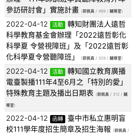
參訪研討會」實施計畫
(
郭佩真
/ 489 /
輔導室
)
2022-04-12
轉知財團法人遠哲
活動
科學教育基金會辦理「2022遠哲彰化
科學夏 令營視障班」及「2022遠哲彰
化科學夏令營聽障班」
(
郭佩真
/ 329 /
輔導室
)
2022-04-12
轉知國立教育廣播
活動
電臺製播111年4至6月之「特別的愛」
特殊教育主題及播出日期表
(
郭佩真
/ 312 /
輔
導室
)
2022-04-12
臺中市私立惠明盲
函轉
校111學年度招生簡章及招生海報
(
郭佩真
/