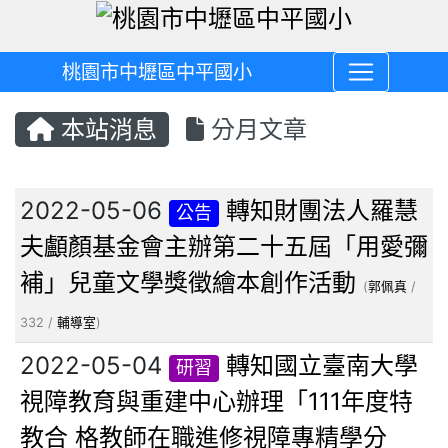
桃園市中壢區中平國小
本站消息
分月文章
文章列表
2022-05-06
轉知財團法人羅慧
公告
夫顱顏基金會主辦第二十五屆「用愛彌
補」兒童文學獎徵繪本創作活動
(
郭佩真
/
332 /
輔導室
)
2022-05-04
轉知國立臺南大學
研習
視障教育與重建中心辦理「111年度特
教合 格教師在職進修視障專精學分