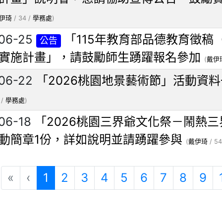
伊琦
/ 34 /
學務處
)
06-25
「115年教育部品德教育徵稿
公告
實施計畫」，請鼓勵師生踴躍報名參加
(
戴伊
06-22
「2026桃園地景藝術節」活動資
 /
學務處
)
06-18
「2026桃園三界爺文化祭－鬧熱三
動簡章1份，詳如說明並請踴躍參與
(
戴伊琦
/ 54
(目前頁次)
«
‹
1
2
3
4
5
6
7
8
9