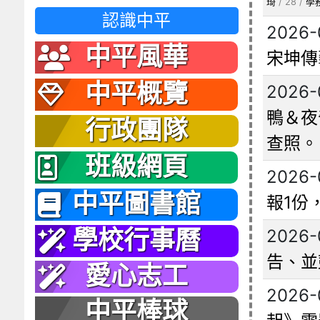
琦
/ 28 /
學
認識中平
2026-
中平風華
宋坤傳
中平概覽
2026-
鴨＆夜
行政團隊
查照。
班級網頁
2026-
中平圖書館
報1份
2026-
學校行事曆
告、並
愛心志工
2026-
中平棒球