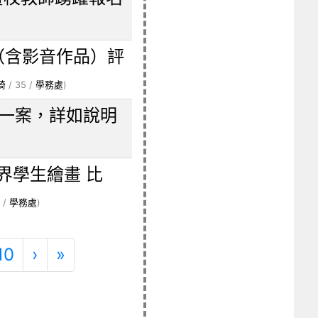
（含影音作品）評
琦
/ 35 /
學務處
)
料一案，詳如說明
界學生繪畫 比
 /
學務處
)
下一頁
最後頁
10
›
»