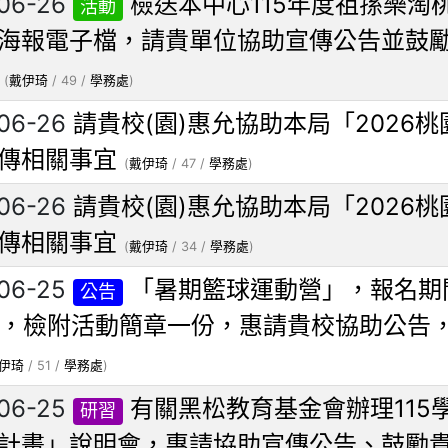
06-26
檢送本中心115年度祖孫樂淘
活動
海報電子檔，請貴單位協助宣傳公告並鼓
(
戴伊琦
/ 49 /
學務處
)
06-26
請貴校(園)惠允協助本局「2026
傳相關事宜
(
戴伊琦
/ 47 /
學務處
)
06-26
請貴校(園)惠允協助本局「2026
傳相關事宜
(
戴伊琦
/ 34 /
學務處
)
06-25
「暑期籃球運動營」，報名期間
公告
日，檢附活動簡章一份，惠請貴校協助公告
伊琦
/ 51 /
學務處
)
06-25
有關黑松教育基金會辦理115
研習
計畫」說明會，惠請協助宣傳公告、鼓勵