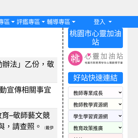
專區
評鑑專區
輔導專區
登入
桃園市心靈加油
站
動辦法」乙份，敬
好站快速連結
活動宣傳相關事宜
教育–敬師藝文競
與，請查照。
(
戴伊