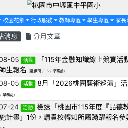
定
校園花絮
行政服務
教師專區
學生專區
家長
站消息
分月文章
列表
08-05
「115年金融知識線上競賽活
活動
師生報名
(
戴伊琦
/ 15 /
學務處
)
08-05
8月「2026桃園藝術巡演」
活動
 /
學務處
)
07-24
檢送「桃園市115年度『品德
活動
施計畫」1份，請貴校轉知所屬踴躍報名參