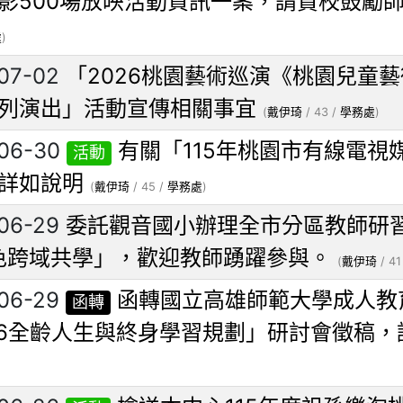
影500場放映活動資訊一案，請貴校鼓勵
處
)
07-02
「2026桃園藝術巡演《桃園兒童藝
列演出」活動宣傳相關事宜
(
戴伊琦
/ 43 /
學務處
)
06-30
有關「115年桃園市有線電視
活動
詳如說明
(
戴伊琦
/ 45 /
學務處
)
06-29
委託觀音國小辦理全市分區教師研
色跨域共學」，歡迎教師踴躍參與。
(
戴伊琦
/ 41
06-29
函轉國立高雄師範大學成人教
函轉
26全齡人生與終身學習規劃」研討會徵稿，