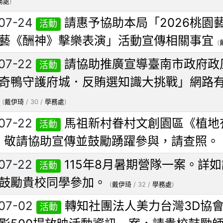
務處
)
07-24
請惠予協助本局「2026桃園
活動
藝《酬神》擊樂表演」活動宣傳相關事宜
(
07-22
請協助推廣宣導臺南市政府政
活動
奇鴨守護府城．反賄選知識大挑戰」網路
(
戴伊琦
/ 30 /
學務處
)
07-22
馬祖新村眷村文創園區《植地
活動
，敬請協助宣傳並鼓勵踴躍參與，請查照。
07-22
115年8月暑期營隊一案。詳
活動
鼓勵貴校同學參加。
(
戴伊琦
/ 32 /
學務處
)
07-02
轉知社團法人美力台灣3D協
活動