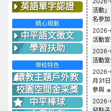
2026-
英語單字認證
活動」
名參加
精心規劃
2026-
中平語文徵文
活動宣
學習扶助
2026-
活動宣
學校特色
2026-
環教主題戶外教
月31
室
校園空間金采獎
參與
(
戴
中平棒球
2026-
兒點子