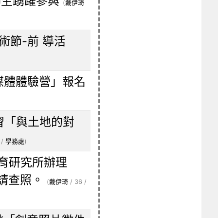
師生踴躍參與
(
戴伊琦
術節-前 導活
媒體體驗營」報名
習「與土地的對
 /
學務處
)
育研究所辦理
請查照。
(
戴伊琦
/ 36 /