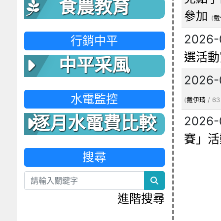
食農教育
參加
(
戴
2026-
行銷中平
選活動
中平采風
2026-
水電監控
(
戴伊琦
/ 63
逐月水電費比較
2026-
賽」活
表
搜尋
search
進階搜尋