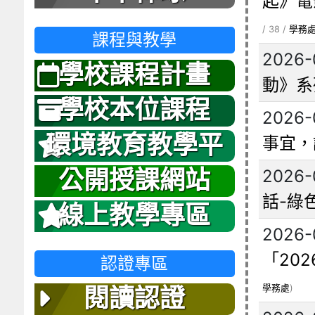
起》電
/ 38 /
學務
課程與教學
2026-
學校課程計畫
動》系
學校本位課程
2026-
環境教育教學平
事宜，
台
2026-
公開授課網站
話-綠
線上教學專區
2026-
「20
認證專區
學務處
)
閱讀認證