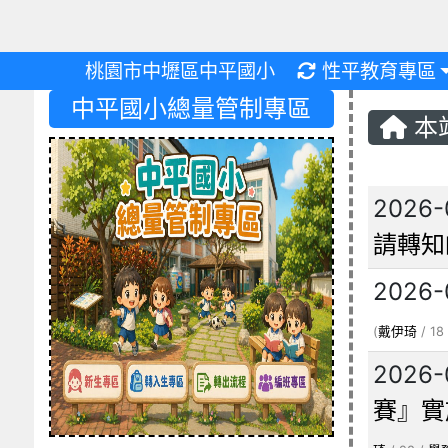
重新取得佈景設
桃園市中壢區中平國小
性平教育專區
中平國小總量管制專區
本
文章
2026-
請轉知
2026-
(
戴伊琦
/ 18
2026-
賽』實