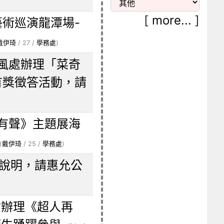
[
more...
]
藝術巡演龍潭場-
戴伊琦
/ 27 /
學務處
)
風處辦理「菜奇
有獎徵答活動，請
有聲》主題展海
(
戴伊琦
/ 25 /
學務處
)
如說明，請惠允公
會辦理《超人再