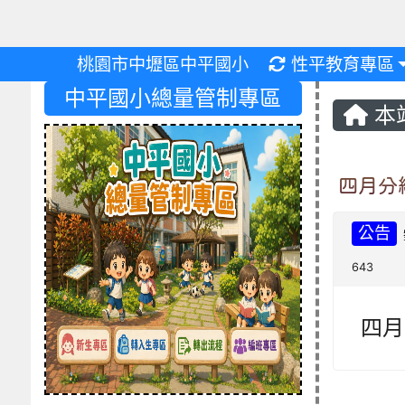
重新取得佈景設
桃園市中壢區中平國小
性平教育專區
中平國小總量管制專區
本
四月分
公告
643
四月