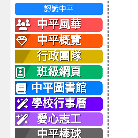
認識中平
中平風華
中平概覽
行政團隊
班級網頁
中平圖書館
學校行事曆
愛心志工
中平棒球