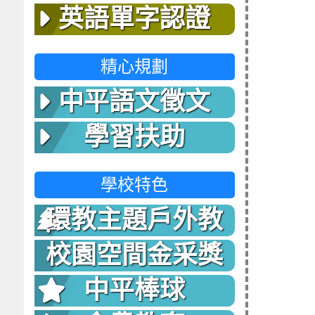
英語單字認證
精心規劃
中平語文徵文
學習扶助
學校特色
環教主題戶外教
室
校園空間金采獎
中平棒球