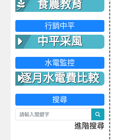
食農教育
行銷中平
中平采風
水電監控
逐月水電費比較
表
搜尋
search
進階搜尋