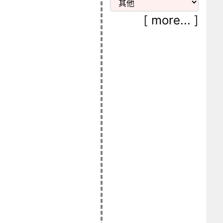
[
more...
]