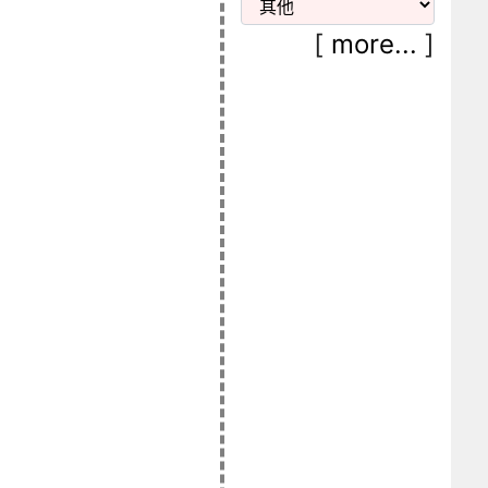
[
more...
]