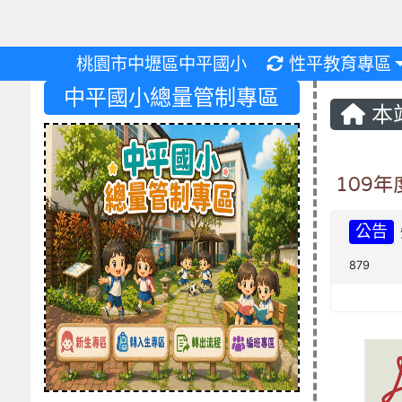
重新取得佈景設
桃園市中壢區中平國小
性平教育專區
中平國小總量管制專區
本
109
公告
879