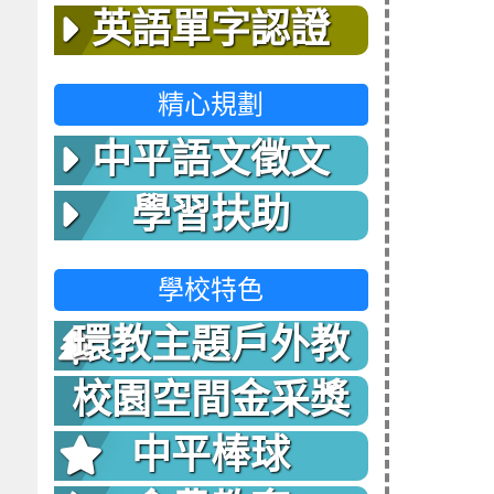
英語單字認證
精心規劃
中平語文徵文
學習扶助
學校特色
環教主題戶外教
室
校園空間金采獎
中平棒球