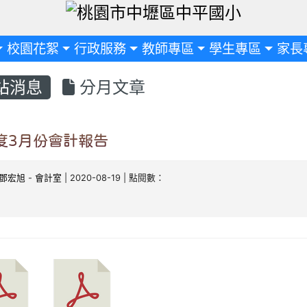
定
校園花絮
行政服務
教師專區
學生專區
家長
站消息
分月文章
年度3月份會計報告
鄧宏旭
-
會計室
| 2020-08-19 | 點閱數：