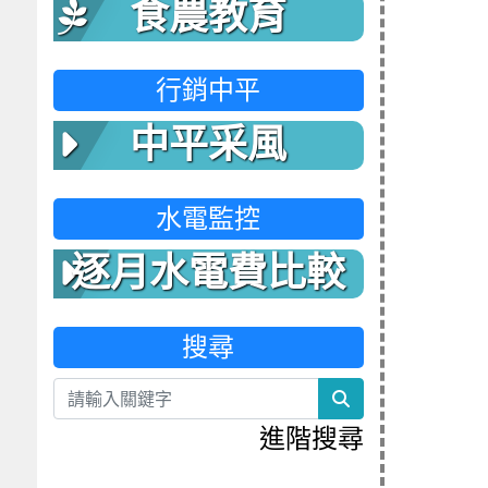
食農教育
行銷中平
中平采風
水電監控
逐月水電費比較
表
搜尋
search
進階搜尋