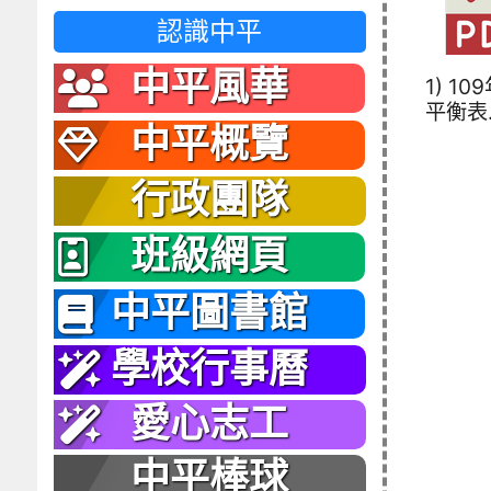
認識中平
中平風華
1) 10
平衡表.
中平概覽
行政團隊
班級網頁
中平圖書館
學校行事曆
愛心志工
中平棒球