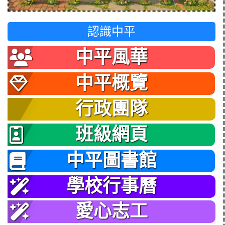
認識中平
中平風華
中平概覽
行政團隊
班級網頁
中平圖書館
學校行事曆
愛心志工