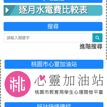
逐月水電費比較表
搜尋
sea
進階搜尋
桃園市心靈加油站
好站快速連結