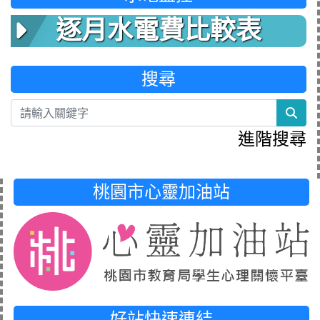
逐月水電費比較表
搜尋
sea
進階搜尋
桃園市心靈加油站
好站快速連結