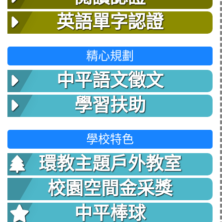
英語單字認證
精心規劃
中平語文徵文
學習扶助
學校特色
環教主題戶外教室
校園空間金采獎
中平棒球