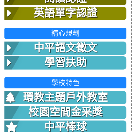
英語單字認證
精心規劃
中平語文徵文
學習扶助
學校特色
環教主題戶外教室
校園空間金采獎
中平棒球