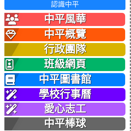
認識中平
中平風華
中平概覽
行政團隊
班級網頁
中平圖書館
學校行事曆
愛心志工
中平棒球