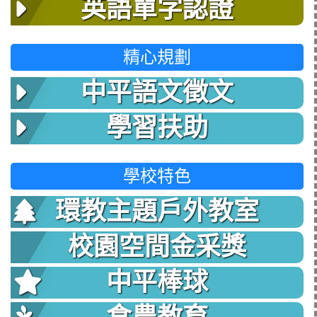
英語單字認證
精心規劃
中平語文徵文
學習扶助
學校特色
環教主題戶外教室
校園空間金采獎
中平棒球