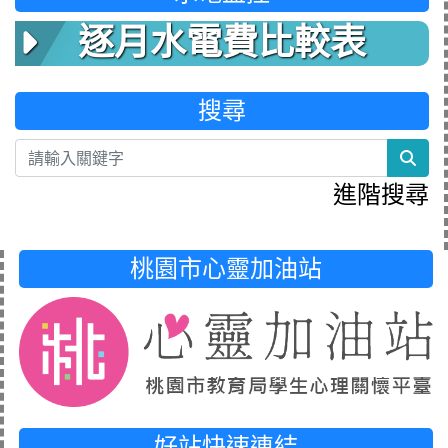
逐月水電費比較表
搜尋
sea
進階搜尋
桃園市心靈加油站
好站快速連結