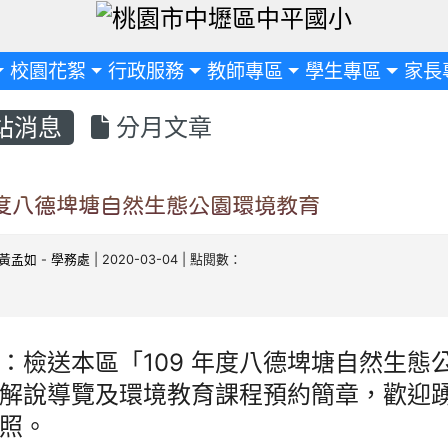
定
校園花絮
行政服務
教師專區
學生專區
家長
站消息
分月文章
年度八德埤塘自然生態公園環境教育
黃孟如
-
學務處
| 2020-03-04 | 點閱數：
：檢送本區「109 年度八德埤塘自然生態
解說導覽及環境教育課程預約簡章，歡迎
照。