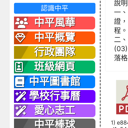
說明
認識中平
一、
中平風華
證，
程。
中平概覽
二、
(0
行政團隊
落格參
班級網頁
中平圖書館
學校行事曆
愛心志工
中平棒球
1) e8