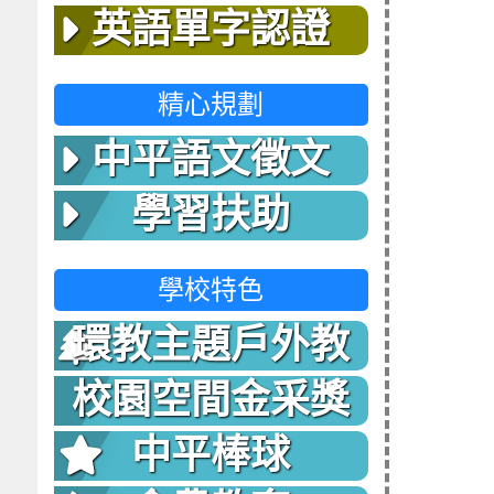
英語單字認證
精心規劃
中平語文徵文
學習扶助
學校特色
環教主題戶外教
室
校園空間金采獎
中平棒球