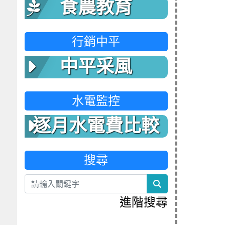
食農教育
行銷中平
中平采風
水電監控
逐月水電費比較
表
搜尋
search
進階搜尋