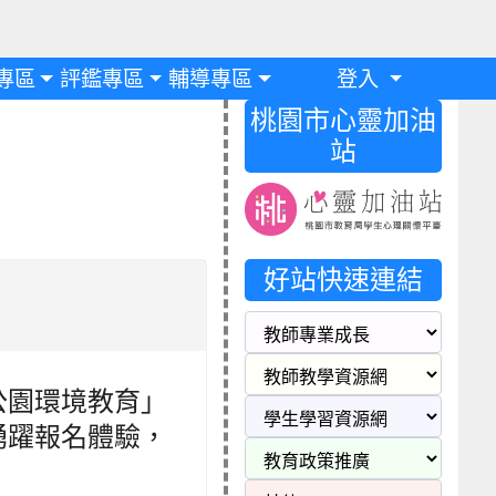
專區
評鑑專區
輔導專區
登入
桃園市心靈加油
站
好站快速連結
公園環境教育」
踴躍報名體驗，