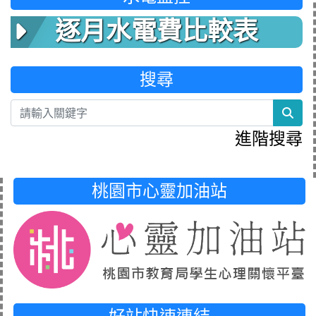
逐月水電費比較表
搜尋
sea
進階搜尋
桃園市心靈加油站