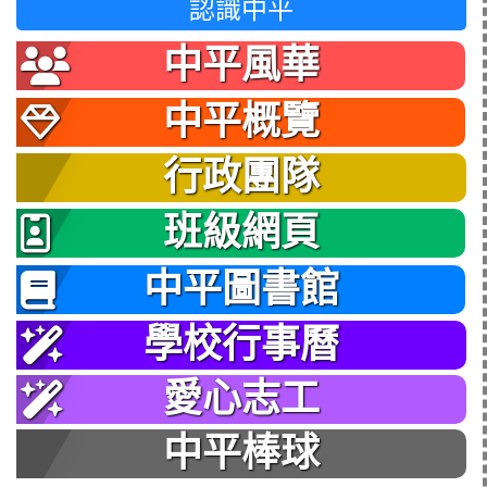
認識中平
中平風華
中平概覽
行政團隊
班級網頁
中平圖書館
學校行事曆
愛心志工
中平棒球