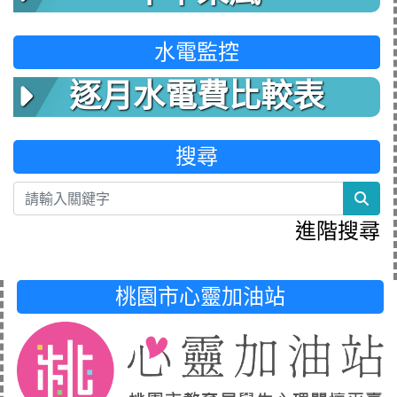
水電監控
逐月水電費比較表
搜尋
sea
進階搜尋
桃園市心靈加油站