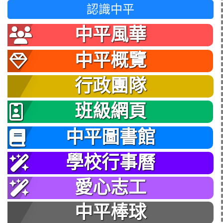
認識中平
中平風華
中平概覽
行政團隊
班級網頁
中平圖書館
學校行事曆
愛心志工
中平棒球