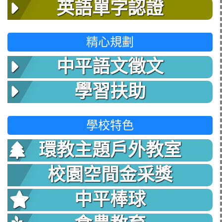
英語單字認證
精心規劃
中平語文徵文
學習扶助
學校特色
環教主題戶外教室
校園空間金采獎
中平棒球