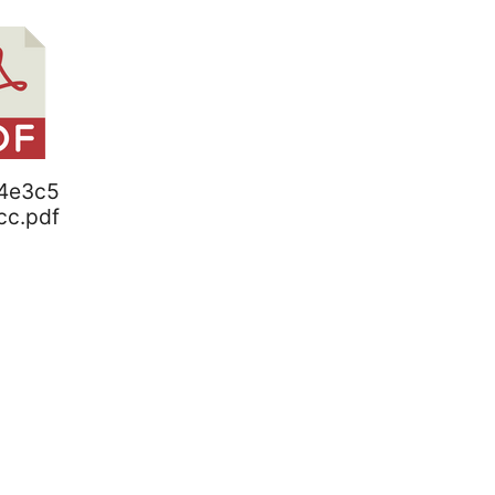
84e3c5
cc.pdf