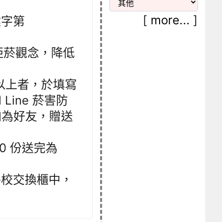
[
more...
]
健字第
拒菸觀念，降低
題以上者，於填寫
Line 菸害防
 加為好友，贈送
000 份送完為
局各校交換櫃中，