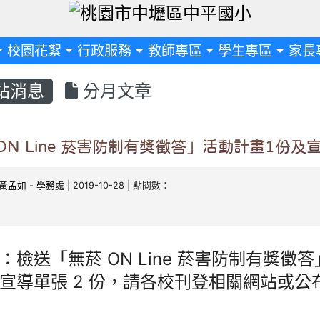
定
校園花絮
行政服務
教師專區
學生專區
家長
站消息
分月文章
ON Line 菸害防制有獎徵答」活動計畫1份及
黃孟如
-
學務處
| 2019-10-28 | 點閱數：
：檢送「無菸 ON Line 菸害防制有獎徵答
宣導單張 2 份，請各校刊登相關網站或公