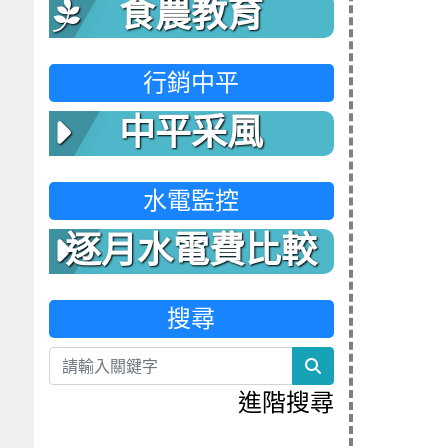
食農教育
行銷中平
中平采風
水電監控
逐月水電費比較
表
搜尋
search
進階搜尋