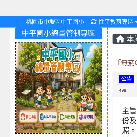
重新取得佈景設
桃園市中壢區中平國小
性平教育專區
中平國小總量管制專區
本
「無菸
公告
498
主旨
份及
照。