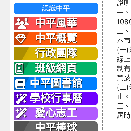
說明
認識中平
一、
中平風華
10
二、
中平概覽
本市
(一
行政團隊
線上
班級網頁
制有
禁菸
中平圖書館
(二)
止。
學校行事曆
三、
愛心志工
屆時
中平棒球