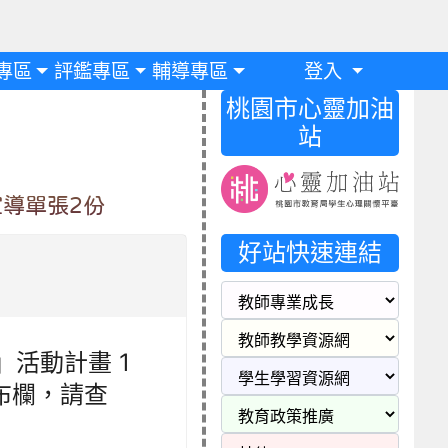
專區
評鑑專區
輔導專區
登入
桃園市心靈加油
站
宣導單張2份
好站快速連結
」活動計畫 1
布欄，請查