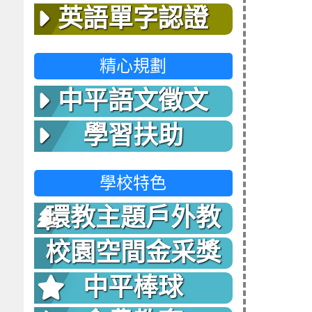
英語單字認證
精心規劃
中平語文徵文
學習扶助
學校特色
環教主題戶外教
室
校園空間金采獎
中平棒球