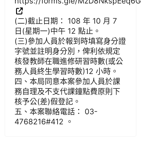
https://forms.gle/MzD8NkspEeq6
(二)截止日期： 108 年 10 月 7
日(星期一)中午 12 點止。
(三)參加人員於報到時填寫身分證
字號並註明身分別，俾利依規定
核發教師在職進修研習時數(或公
務人員終生學習時數)12 小時。
四、本局同意本案參加人員於課
務自理及不支代課鐘點費原則下
核予公(差)假登記。
五、本案聯絡電話： 03-
4768216#412 。