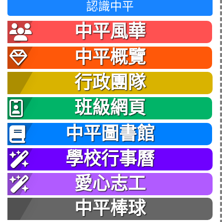
認識中平
中平風華
中平概覽
行政團隊
班級網頁
中平圖書館
學校行事曆
愛心志工
中平棒球