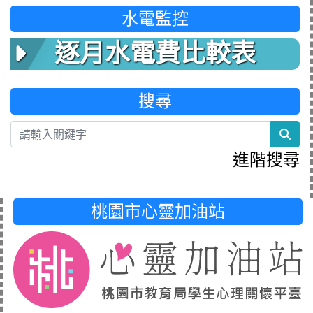
水電監控
逐月水電費比較表
搜尋
sea
進階搜尋
桃園市心靈加油站