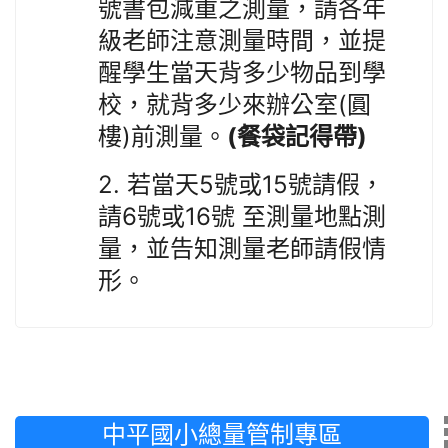
號書包減重之測量，請各年
級老師注意測量時間，並提
醒學生當天背多少物品到學
(
校，就背多少來辦公室
圓
)
(
)
樓
前測量。
餐袋記得帶
2.
5
15
若當天
號或
號請假，
6
16
請
號或
號
至測量地點測
量，並告知測量老師請假情
形。
中平國小總量管制專區