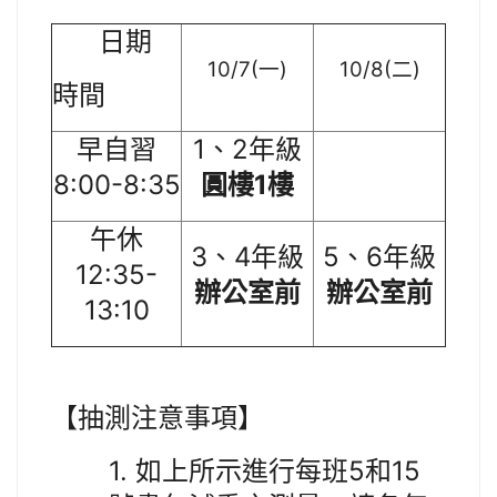
日期
10/7(
)
10/8(
)
一
二
時間
1
2
早自習
、
年級
8:00-8:35
1
圓樓
樓
午休
3
4
5
6
、
年級
、
年級
12:35-
辦公室前
辦公室前
13:10
【
抽測注意事項
】
1.
5
15
如上所示進行每班
和