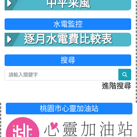
中平采風
水電監控
逐月水電費比較表
搜尋
sea
進階搜尋
桃園市心靈加油站