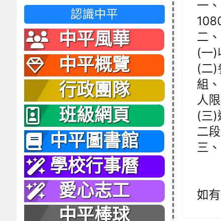
一、
認識中平
10
中平風華
二、
(一)
中平概覽
(二
組、
行政團隊
人限
班級網頁
(三
二段
中平圖書館
三、
學校行事曆
愛心志工
如有
中平棒球