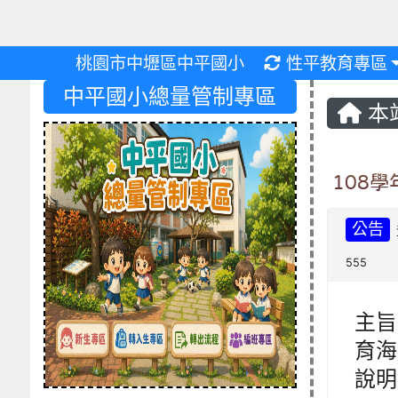
重新取得佈景設
桃園市中壢區中平國小
性平教育專區
中平國小總量管制專區
本
108
公告
555
主旨
育海
說明