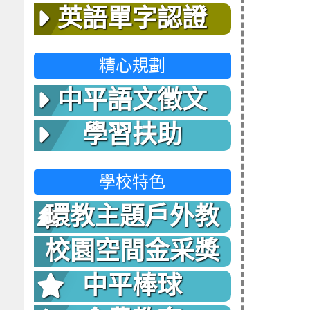
英語單字認證
精心規劃
中平語文徵文
學習扶助
學校特色
環教主題戶外教
室
校園空間金采獎
中平棒球