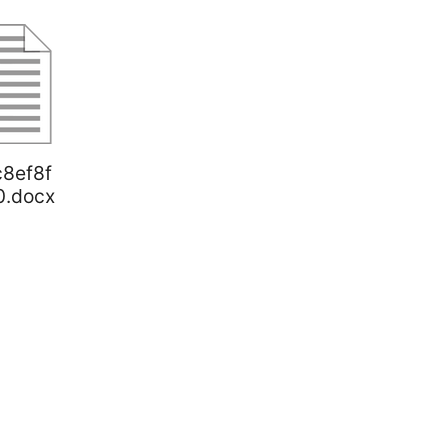
c8ef8f
0.docx