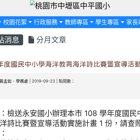
定
校園花絮
行政服務
教師專區
學生專區
家長
站消息
分月文章
學年度國民中小學海洋教育海洋詩比賽暨宣導活
黃孟如
-
學務處
| 2019-09-23 | 點閱數：
：檢送永安國小辦理本市 108 學年度國
洋詩比賽暨宣導活動實施計畫 1 份，請查
：