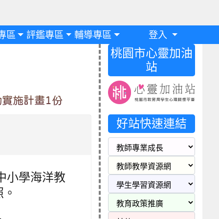
專區
評鑑專區
輔導專區
登入
桃園市心靈加油
站
動實施計畫1份
好站快速連結
民中小學海洋教
照。