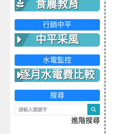
食農教育
行銷中平
中平采風
水電監控
逐月水電費比較
表
搜尋
search
進階搜尋