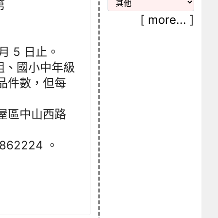
第
[
more...
]
1 月 5 日止。
組、國小中年級
品件數，但每
新屋區中山西路
2224 。