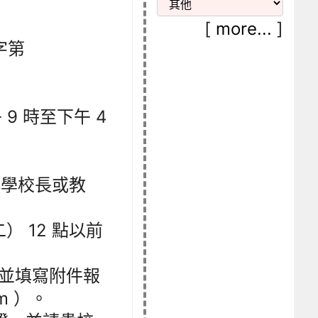
[
more...
]
字第
午 9 時至下午 4
小學校長或教
二） 12 點以前
並填寫附件報
m ）。