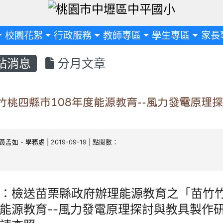
定
校園花絮
行政服務
教師專區
學生專區
家長
站消息
分月文章
竹桃四縣市108年度能源教育--風力發電原理
黃孟如
-
學務處
| 2019-09-19 | 點閱數：
：檢送苗栗縣政府辦理能源教育之「苗竹竹桃
能源教育--風力發電原理探討與教具製作研