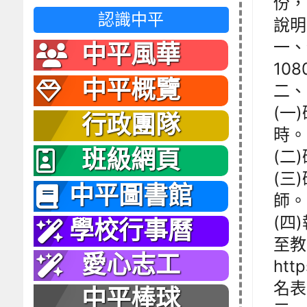
份，
認識中平
說明
一、
中平風華
10
中平概覽
二、
(一
行政團隊
時。
班級網頁
(二
(三
中平圖書館
師。
(四
學校行事曆
至教
愛心志工
htt
名表
中平棒球