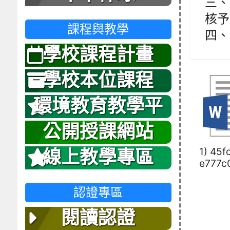
三、
核予
課程與教學
四、
學校課程計畫
學校本位課程
環境教育教學平
台
公開授課網站
1) 45f
線上教學專區
e777c
認證專區
閱讀認證