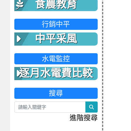
食農教育
行銷中平
中平采風
水電監控
逐月水電費比較
表
搜尋
search
進階搜尋