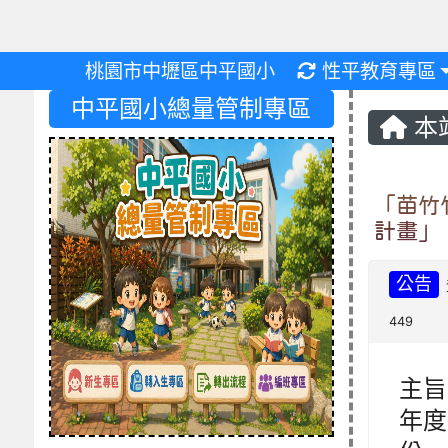
重新取得佈景設
桃園市中壢區中平國小
性平教育專區
中平國小總量管制專區
本
「苗竹
計畫」
公告
449
主旨
年度