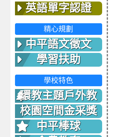
英語單字認證
精心規劃
中平語文徵文
學習扶助
學校特色
環教主題戶外教
室
校園空間金采獎
中平棒球