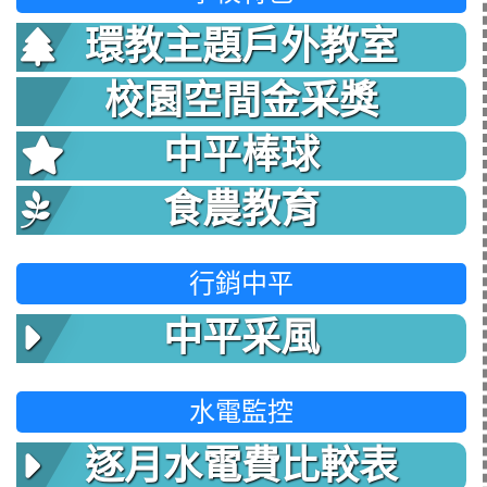
環教主題戶外教室
校園空間金采獎
中平棒球
食農教育
行銷中平
中平采風
水電監控
逐月水電費比較表