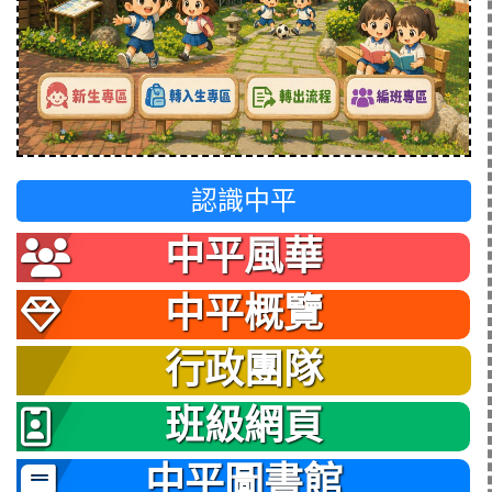
認識中平
中平風華
中平概覽
行政團隊
班級網頁
中平圖書館