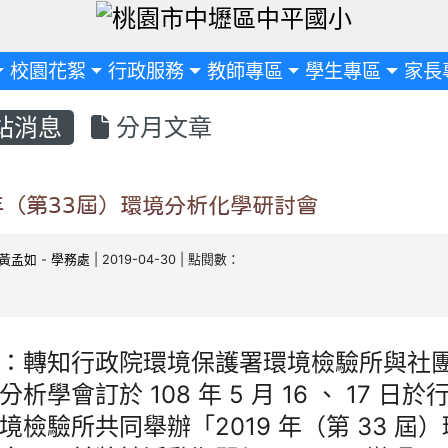
定
校園花絮
行政服務
教師專區
學生專區
家長
站消息
分月文章
9年（第33屆）環境分析化學研討會
黃孟如
-
學務處
| 2019-04-30 | 點閱數：
：轉知行政院環境保護署環境檢驗所與社
分析學會訂於 108 年 5 月 16 、 17 
境檢驗所共同舉辦「2019 年（第 33 屆