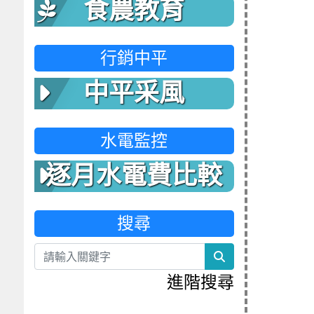
食農教育
行銷中平
中平采風
水電監控
逐月水電費比較
表
搜尋
search
進階搜尋