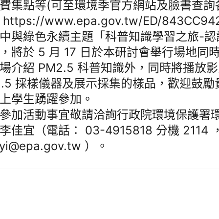
費集點等(可至環境季官方網站及臉書查詢
https://www.epa.gov.tw/ED/843CC94
中與綠色永續主題「科普知識學習之旅-認識 
，將於 5 月 17 日於本研討會舉行場地
場介紹 PM2.5 科普知識外，同時將播放
2.5 採樣儀器及展示採集的樣品，歡迎鼓
上學生踴躍參加。
參加活動事宜敬請洽詢行政院環境保護署
李佳宜（電話： 03-4915818 分機 2114
ayi@epa.gov.tw ）。