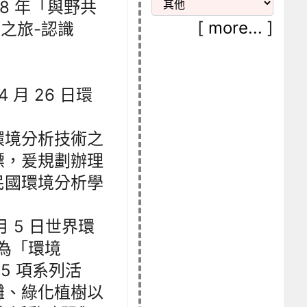
08 年「與野共
[
more...
]
之旅-認識
 月 26 日環
環境分析技術之
標，爰規劃辦理
民國環境分析學
月 5 日世界環
定為「環境
5 項系列活
攤、綠化植樹以