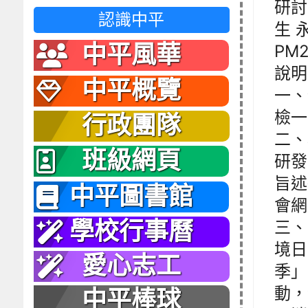
研討
認識中平
生 
中平風華
PM
說明
中平概覽
一、
檢一
行政團隊
二、
班級網頁
研發
旨述
中平圖書館
會網站
三、
學校行事曆
境日
愛心志工
季」
動，
中平棒球