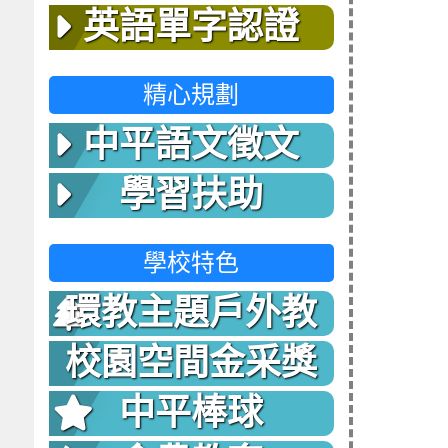
英語單字認證
精心規劃
中平語文徵文
學習扶助
學校特色
環教主題戶外教
室
校園空間金采獎
中平棒球