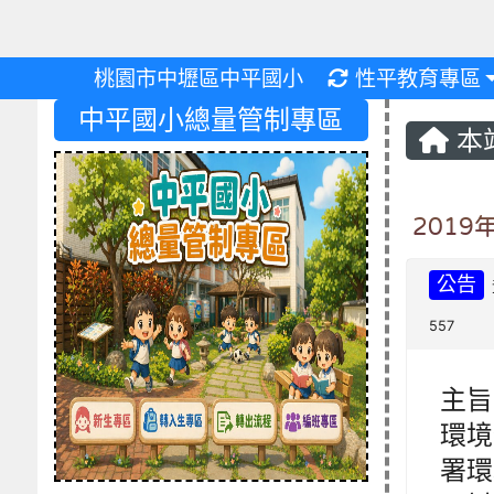
重新取得佈景設
桃園市中壢區中平國小
性平教育專區
中平國小總量管制專區
本
201
公告
557
主旨
環境
署環