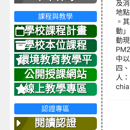
及消
地點 
課程與教學
。其
學校課程計畫
動」
動現
學校本位課程
PM
環境教育教學平
中以
四、
台
公開授課網站
人：
chi
線上教學專區
認證專區
閱讀認證