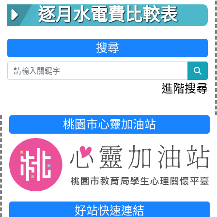
逐月水電費比較表
搜尋
sea
進階搜尋
桃園市心靈加油站
好站快速連結