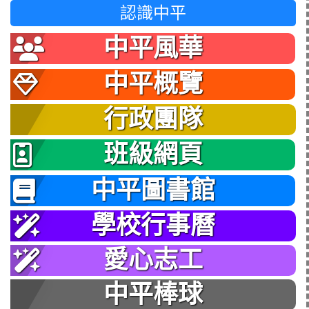
認識中平
中平風華
中平概覽
行政團隊
班級網頁
中平圖書館
學校行事曆
愛心志工
中平棒球