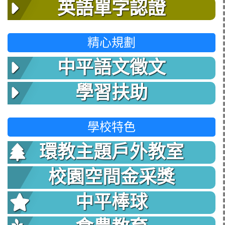
英語單字認證
精心規劃
中平語文徵文
學習扶助
學校特色
環教主題戶外教室
校園空間金采獎
中平棒球