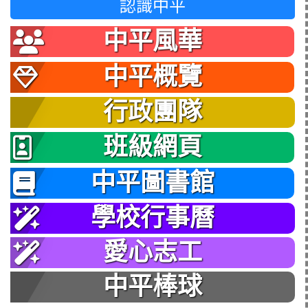
認識中平
中平風華
中平概覽
行政團隊
班級網頁
中平圖書館
學校行事曆
愛心志工
中平棒球