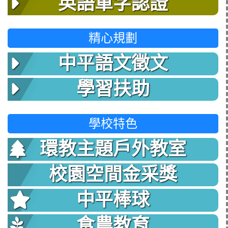
英語單字認證
精心規劃
中平語文徵文
學習扶助
學校特色
環教主題戶外教室
校園空間金采獎
中平棒球
食農教育