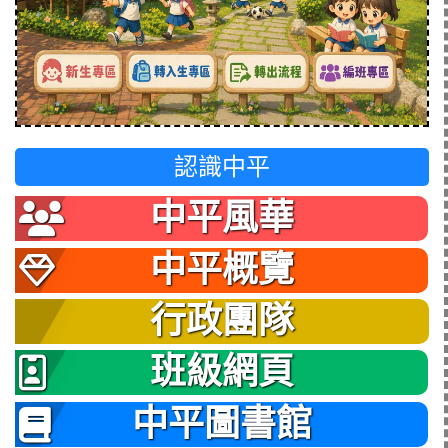
認識中平
中平風華
中平概覽
行政團隊
班級網頁
中平圖書館